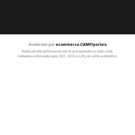
Acelerado por
ecommerce.CAMP/portais
Portais de alta performance com IA que aprendem a cada visita,
indexados e otimizados para SEO, GEO e LLMs, em piloto automático.