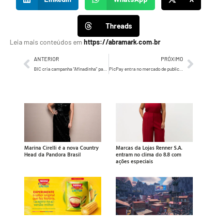
Threads
Leia mais conteúdos em
https://abramark.com.br
ANTERIOR
PRÓXIMO
BIC cria campanha “Afinadinha” para atingir público das regiões Norte e Nordeste
PicPay entra no mercado de publicidade e inaugura mídia no setor financeiro na América Latina
Marina Cirelli é a nova Country
Marcas da Lojas Renner S.A.
Head da Pandora Brasil
entram no clima do 8.8 com
ações especiais