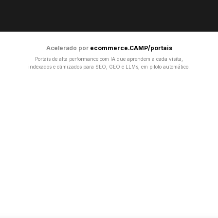
Acelerado por
ecommerce.CAMP/portais
Portais de alta performance com IA que aprendem a cada visita,
indexados e otimizados para SEO, GEO e LLMs, em piloto automático.