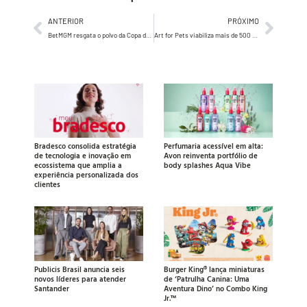
ANTERIOR
PRÓXIMO
BetMGM resgata o polvo da Copa de 2010 em campanha digital criada pela Full House BBDO para a Copa do Mundo 2026
Art for Pets viabiliza mais de 500 castrações no Instituto Caramelo após levar 27 esculturas a São Paulo
Bradesco consolida estratégia
Perfumaria acessível em alta:
de tecnologia e inovação em
Avon reinventa portfólio de
ecossistema que amplia a
body splashes Aqua Vibe
experiência personalizada dos
clientes
Publicis Brasil anuncia seis
Burger King® lança miniaturas
novos líderes para atender
de ‘Patrulha Canina: Uma
Santander
Aventura Dino’ no Combo King
Jr.™