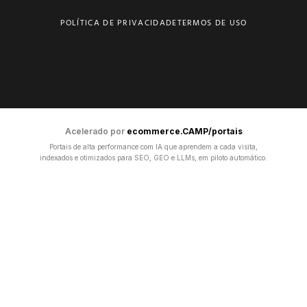
POLÍTICA DE PRIVACIDADE
TERMOS DE USO
Acelerado por
ecommerce.CAMP/portais
Portais de alta performance com IA que aprendem a cada visita,
indexados e otimizados para SEO, GEO e LLMs, em piloto automático.