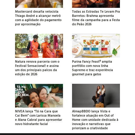
Mastercard desafia velocista
Todas as Estradas Te Levam Pra
Thiago André a alcançar metrô
Barretos: Brahma apresenta
com a agilidade do pagamento
filme da campanha para a Festa
por aproximação
do Peão 2026
Natura renova parceria com o
Purina Fancy Feast® amplia
Festival Sensacional! e assina
portfólio com nova linha
um dos principais palcos da
Supremo e traz experiência
edição de 2026
gourmet para gatos
NIVEA lança “Tá na Cara que
AlmapBBDO lança Vista e
Cai Bem” com Larissa Manoela
fortalece atuação em Out of
e Alana Cabral para apresentar
Home com unidade dedicada à
novo hidratante facial
inovação e narrativas que
priorizam a criatividade