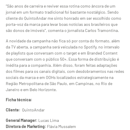
“São anos de carreira e reviver essa rotina como âncora de um
jornal em um formato tradicional foi bastante nostálgico. Sendo
cliente do QuintoAndar me sinto honrado em ser escolhido como
porta-voz da marca para levar boas notícias aos brasileiros que
são donos de imóveis”, comenta o jornalista Carlos Tramontina.
A novidade da campanha não fica só por conta do formato, além
da TV aberta, a campanha será veiculada no Spotify, no intervalo
de playlists que conversam com o target e em Branded Content
que conversam com o público 50+. Essa forma de distribuição é
inédita para a companhia. Além disso, foram feitas adaptações
dos filmes para os canais digitais, com desdobramentos nas redes
sociais da marca e em OOHs localizados estrategicamente na
Região Metropolitana de São Paulo, em Campinas, no Rio de
Janeiro e em Belo Horizonte.
Ficha técnica:
Cliente:
QuintoAndar
General Manager:
Lucas Lima
Diretora de Marketing:
Flávia Mussalem