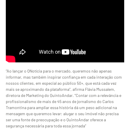
“Ao lançar o QNotícia para o mercado, queremos não apenas
informar, mas também inspirar confiança em cada interação com
nossos clientes, em especial ao público 50+, que está cada vez
mais se aproximando da plataforma”, afirma Flávia Mussalem,
diretora de Marketing do QuintoAndar. “Contar com a relevância e
profissionalismo de mais de 45 anos de jornalismo do Carlos
Tramontina para ampliar essa história dá um peso adicional na
mensagem que queremos levar: alugar o seu imóvel não precisa
ser uma fonte de preocupação e o QuintoAndar oferece a
segurança necessária para toda essa jornada”