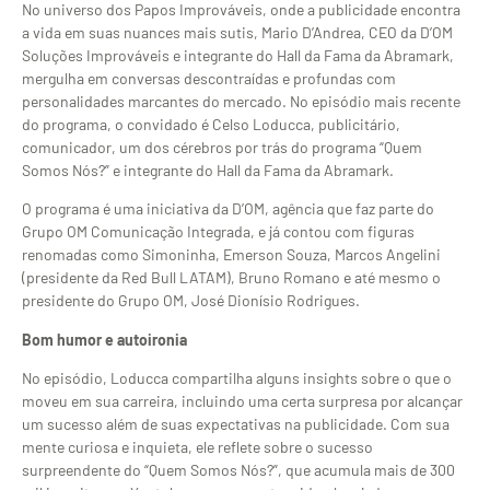
No universo dos Papos Improváveis, onde a publicidade encontra
a vida em suas nuances mais sutis, Mario D’Andrea, CEO da D’OM
Soluções Improváveis e integrante do Hall da Fama da Abramark,
mergulha em conversas descontraídas e profundas com
personalidades marcantes do mercado. No episódio mais recente
do programa, o convidado é Celso Loducca, publicitário,
comunicador, um dos cérebros por trás do programa “Quem
Somos Nós?” e integrante do Hall da Fama da Abramark.
O programa é uma iniciativa da D’OM, agência que faz parte do
Grupo OM Comunicação Integrada, e já contou com figuras
renomadas como Simoninha, Emerson Souza, Marcos Angelini
(presidente da Red Bull LATAM), Bruno Romano e até mesmo o
presidente do Grupo OM, José Dionísio Rodrigues.
Bom humor e autoironia
No episódio, Loducca compartilha alguns insights sobre o que o
moveu em sua carreira, incluindo uma certa surpresa por alcançar
um sucesso além de suas expectativas na publicidade. Com sua
mente curiosa e inquieta, ele reflete sobre o sucesso
surpreendente do “Quem Somos Nós?”, que acumula mais de 300