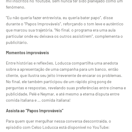
mil inscritos no Youtube, sem nunca ter sido planejado como um
fenômeno.
“Eu não queria fazer entrevista, eu queria bater papo”, disse
durante o “Papos Improváveis”, reforçando o tom leve e autêntico
que marcou sua trajetória. “No final, o programa era uma aula
particular onde eu deixava os outros assistirem”, complementa o
publicitário.
Momentos improváveis
Entre histórias e reflexões, Loducca compartilha uma anedota
sobre a apresentação de uma campanha para um banco, então
cliente, que ilustra seu jeito irreverente de encarar os problemas.
No final, ele também participou de um rápido ping pong de
perguntas e respostas, revelando suas preferências entre cinema e
publicidade, Pelé e Neymar, e até mesmo a eterna disputa entre
comida italiana e … comida italiana!
Assista ao “Papos Improváveis”
Para quem quer mergulhar nessa conversa descontraída, o
episódio com Celso Loducca está disponível no YouTube: