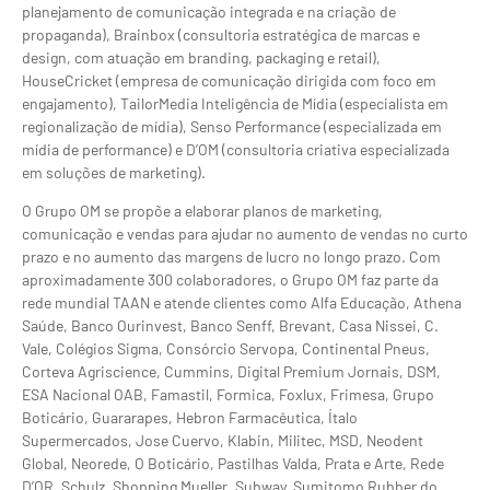
planejamento de comunicação integrada e na criação de
propaganda), Brainbox (consultoria estratégica de marcas e
design, com atuação em branding, packaging e retail),
HouseCricket (empresa de comunicação dirigida com foco em
engajamento), TailorMedia Inteligência de Mídia (especialista em
regionalização de mídia), Senso Performance (especializada em
mídia de performance) e D’OM (consultoria criativa especializada
em soluções de marketing).
O Grupo OM se propõe a elaborar planos de marketing,
comunicação e vendas para ajudar no aumento de vendas no curto
prazo e no aumento das margens de lucro no longo prazo. Com
aproximadamente 300 colaboradores, o Grupo OM faz parte da
rede mundial TAAN e atende clientes como Alfa Educação, Athena
Saúde, Banco Ourinvest, Banco Senff, Brevant, Casa Nissei, C.
Vale, Colégios Sigma, Consórcio Servopa, Continental Pneus,
Corteva Agriscience, Cummins, Digital Premium Jornais, DSM,
ESA Nacional OAB, Famastil, Formica, Foxlux, Frimesa, Grupo
Boticário, Guararapes, Hebron Farmacêutica, Ítalo
Supermercados, Jose Cuervo, Klabin, Militec, MSD, Neodent
Global, Neorede, O Boticário, Pastilhas Valda, Prata e Arte, Rede
D’OR, Schulz, Shopping Mueller, Subway, Sumitomo Rubber do