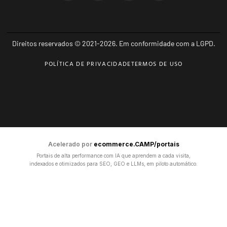
Direitos reservados © 2021-2026. Em conformidade com a LGPD.
POLÍTICA DE PRIVACIDADE
TERMOS DE USO
Acelerado por
ecommerce.CAMP/portais
Portais de alta performance com IA que aprendem a cada visita,
indexados e otimizados para SEO, GEO e LLMs, em piloto automático.