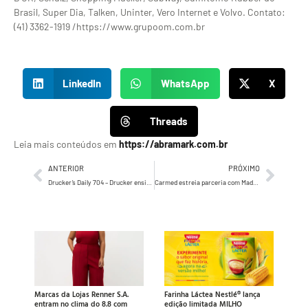
Brasil, Super Dia, Talken, Uninter, Vero Internet e Volvo. Contato:
(41) 3362-1919 /https://www.grupoom.com.br
LinkedIn
WhatsApp
X
Threads
Leia mais conteúdos em
https://abramark.com.br
ANTERIOR
PRÓXIMO
Drucker’s Daily 704 – Drucker ensina que nenhum ser humano ou profissional domina todas as técnicas
Carmed estreia parceria com Madonna em estratégia para reconhecimento internacional e aproximação do público 40+
Marcas da Lojas Renner S.A.
Farinha Láctea Nestlé® lança
entram no clima do 8.8 com
edição limitada MILHO