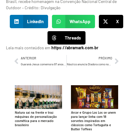
Brasil, recebe homenagem na Convenção Nacional Central de
Outdoor – Crédito: Divulgação
LinkedIn
WhatsApp
X
Threads
Leia mais conteúdos em
https://abramark.com.br
ANTERIOR
PRÓXIMO
Guaraná Jesus comemora 97 anos firmando parceria inédita com artistas autorais maranhenses
Náutico anuncia Diadora como nova fornecedora de material esportivo
Natura sai na frente e traz
Arcor e Grupo Los Los se unem
máquinas de personalização
para lançar linha com 18
cosmética para o mercado
sorvetes inspirados em
brasileiro
clássicos como Tortuguita e
Butter Toffees