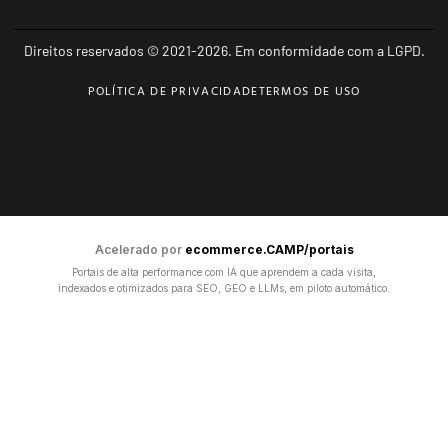
Direitos reservados © 2021-2026. Em conformidade com a LGPD.
POLÍTICA DE PRIVACIDADE
TERMOS DE USO
Acelerado por
ecommerce.CAMP/portais
Portais de alta performance com IA que aprendem a cada visita,
indexados e otimizados para SEO, GEO e LLMs, em piloto automático.