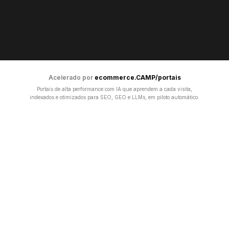
Acelerado por
ecommerce.CAMP/portais
Portais de alta performance com IA que aprendem a cada visita,
indexados e otimizados para SEO, GEO e LLMs, em piloto automático.