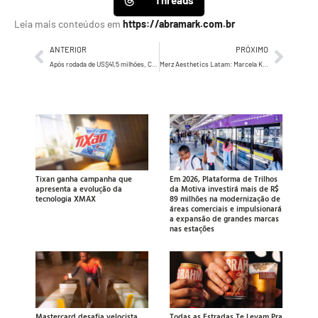
Threads
Leia mais conteúdos em
https://abramark.com.br
ANTERIOR
PRÓXIMO
Após rodada de US$41,5 milhões, Conta Simples anuncia campanha de marca “Potência brasileira, confiança global” na Times Square
Merz Aesthetics Latam: Marcela Kanawati assume como Diretora de Marketing LATAM
Tixan ganha campanha que
Em 2026, Plataforma de Trilhos
apresenta a evolução da
da Motiva investirá mais de R$
tecnologia XMAX
89 milhões na modernização de
áreas comerciais e impulsionará
a expansão de grandes marcas
nas estações
Mastercard desafia velocista
Todas as Estradas Te Levam Pra