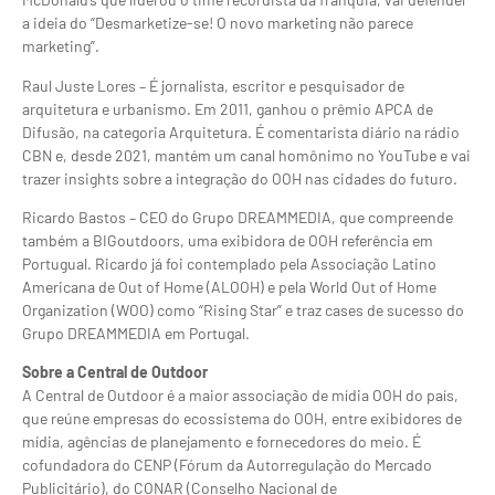
a ideia do “Desmarketize-se! O novo marketing não parece
marketing”.
Raul Juste Lores – É jornalista, escritor e pesquisador de
arquitetura e urbanismo. Em 2011, ganhou o prêmio APCA de
Difusão, na categoria Arquitetura. É comentarista diário na rádio
CBN e, desde 2021, mantém um canal homônimo no YouTube e vai
trazer insights sobre a integração do OOH nas cidades do futuro.
Ricardo Bastos – CEO do Grupo DREAMMEDIA, que compreende
também a BIGoutdoors, uma exibidora de OOH referência em
Portugual. Ricardo já foi contemplado pela Associação Latino
Americana de Out of Home (ALOOH) e pela World Out of Home
Organization (WOO) como “Rising Star” e traz cases de sucesso do
Grupo DREAMMEDIA em Portugal.
Sobre a Central de Outdoor
A Central de Outdoor é a maior associação de mídia OOH do país,
que reúne empresas do ecossistema do OOH, entre exibidores de
mídia, agências de planejamento e fornecedores do meio. É
cofundadora do CENP (Fórum da Autorregulação do Mercado
Publicitário), do CONAR (Conselho Nacional de