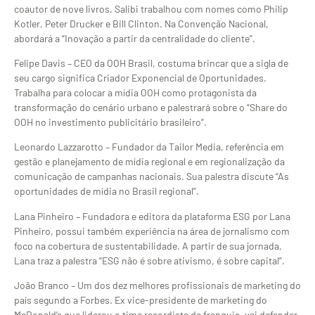
coautor de nove livros. Salibi trabalhou com nomes como Philip
Kotler, Peter Drucker e Bill Clinton. Na Convenção Nacional,
abordará a “Inovação a partir da centralidade do cliente”.
Felipe Davis – CEO da OOH Brasil, costuma brincar que a sigla de
seu cargo significa Criador Exponencial de Oportunidades.
Trabalha para colocar a mídia OOH como protagonista da
transformação do cenário urbano e palestrará sobre o “Share do
OOH no investimento publicitário brasileiro”.
Leonardo Lazzarotto – Fundador da Tailor Media, referência em
gestão e planejamento de mídia regional e em regionalização da
comunicação de campanhas nacionais. Sua palestra discute “As
oportunidades de mídia no Brasil regional”.
Lana Pinheiro – Fundadora e editora da plataforma ESG por Lana
Pinheiro, possui também experiência na área de jornalismo com
foco na cobertura de sustentabilidade. A partir de sua jornada,
Lana traz a palestra “ESG não é sobre ativismo, é sobre capital”.
João Branco – Um dos dez melhores profissionais de marketing do
país segundo a Forbes. Ex vice-presidente de marketing do
McDonald’s que liderou o time recordista da franquia, vai defender