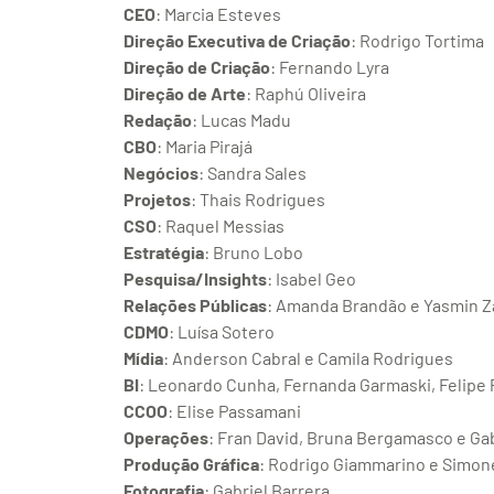
CEO
: Marcia Esteves
Direção Executiva de Criação
: Rodrigo Tortima
Direção de Criação
: Fernando Lyra
Direção de Arte
: Raphú Oliveira
Redação
: Lucas Madu
CBO
: Maria Pirajá
Negócios
: Sandra Sales
Projetos
: Thais Rodrigues
CSO
: Raquel Messias
Estratégia
: Bruno Lobo
Pesquisa/Insights
: Isabel Geo
Relações Públicas
: Amanda Brandão e Yasmin Z
CDMO
: Luísa Sotero
Mídia
: Anderson Cabral e Camila Rodrigues
BI
: Leonardo Cunha, Fernanda Garmaski, Felipe
CCOO
: Elise Passamani
Operações
: Fran David, Bruna Bergamasco e Gab
Produção Gráfica
: Rodrigo Giammarino e Simo
Fotografia
: Gabriel Barrera