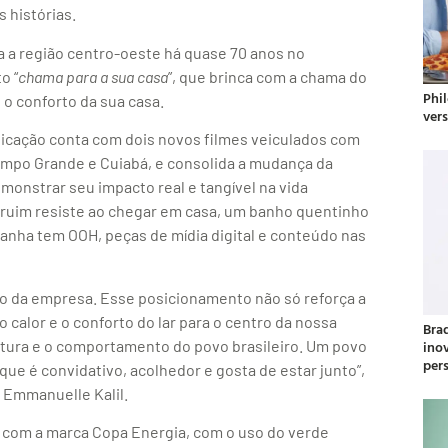
 histórias.
a a região centro-oeste há quase 70 anos no
o “
chama para a sua casa
”, que brinca com a chama do
Phil
 o conforto da sua casa.
ver
icação conta com dois novos filmes veiculados com
ampo Grande e Cuiabá, e consolida a mudança da
onstrar seu impacto real e tangível na vida
 ruim resiste ao chegar em casa, um banho quentinho
panha tem OOH, peças de mídia digital e conteúdo nas
 da empresa. Esse posicionamento não só reforça a
calor e o conforto do lar para o centro da nossa
Bra
tura e o comportamento do povo brasileiro. Um povo
ino
per
ue é convidativo, acolhedor e gosta de estar junto”,
 Emmanuelle Kalil.
 com a marca Copa Energia, com o uso do verde