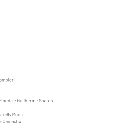
ampieri
 Pineda e Guilherme Soares
rielly Muniz
ne Camacho