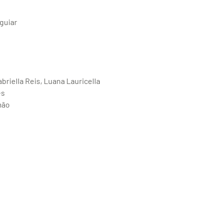
Aguiar
abriella Reis, Luana Lauricella
es
mão