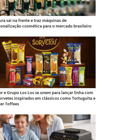
ra sai na frente e traz máquinas de
sonalização cosmética para o mercado brasileiro
or e Grupo Los Los se unem para lançar linha com
sorvetes inspirados em clássicos como Tortuguita e
ter Toffees