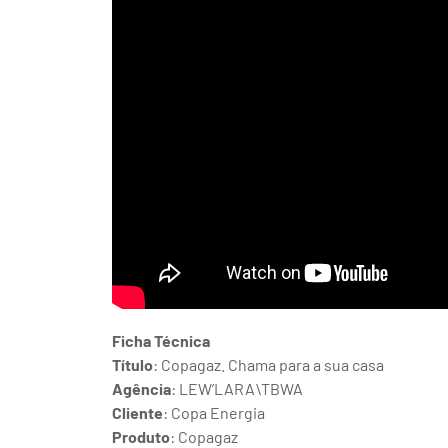
Ficha Técnica
Título
: Copagaz. Chama para a sua casa
Agência
: LEW’LARA\TBWA
Cliente
: Copa Energia
Produto
: Copagaz