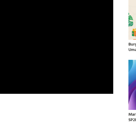
Bur
Uma
Mar
SP2