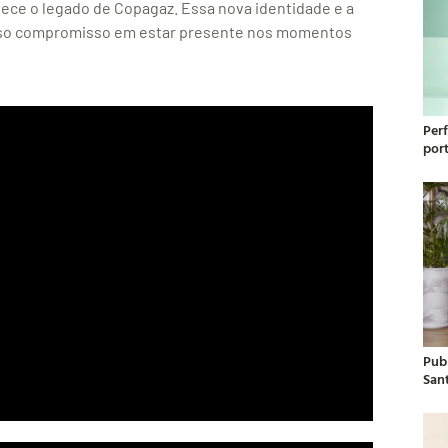
alece o legado de Copagaz. Essa nova identidade e a
osso compromisso em estar presente nos momentos
Per
por
Publ
San