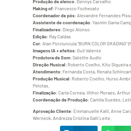
Produção de elenco
: Dennys Carvalho
Making of
: Francesco Fochesato
Coordenador de pós
: Alexandre Fernandes Piss
Assistente de coordenação
: Yasmin Gama Camp
Finalizadores
: Diego Alonso
Edição
: Ray Caldas
Cor
: Alan Porciuncula “BURN COLOR GRADING” (f
Imagens IA + efeitos
: Guil Valente
Produtora de Som
: Satelite Audio
Direção Musical
: Roberto Coelho, Kito Siqueira 
Atendimento
: Fernanda Costa, Renata Schincar
Produção Musical
: Roberto Coelho, Hurso Ambrif
Pelotas.
Finalização
: Carla Cornea, Vithor Moraes, Arth
Coordenação de Produção
: Camila Guedes, Letíc
Aprovação Cliente
: Emmanuelle Kalil, Anne Caro
Werneck, Andrezza Cristina Galli Leite.