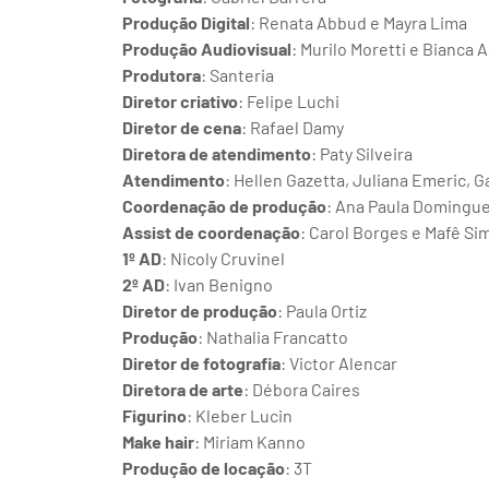
Produção Digital
: Renata Abbud e Mayra Lima
Produção Audiovisual
: Murilo Moretti e Bianca 
Produtora
: Santeria
Diretor criativo
: Felipe Luchi
Diretor de cena
: Rafael Damy
Diretora de atendimento
: Paty Silveira
Atendimento
: Hellen Gazetta, Juliana Emeric, G
Coordenação de produção
: Ana Paula Domingu
Assist de coordenação
: Carol Borges e Mafê Si
1º AD
: Nicoly Cruvinel
2º AD
: Ivan Benigno
Diretor de produção
: Paula Ortiz
Produção
: Nathalia Francatto
Diretor de fotografia
: Victor Alencar
Diretora de arte
: Débora Caires
Figurino
: Kleber Lucin
Make hair
: Miriam Kanno
Produção de locação
: 3T