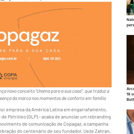
Natu
per
Arc
a novo conceito “chama para a sua casa”, que traduz a
18 
resença da marca nos momentos de conforto em família
But
aior empresa da América Latina em engarrafamento,
o de Petróleo (GLP) – acaba de anunciar um rebranding
 movimento de comunicação de Copagaz, a campanha
elebração do centenário de seu fundador, Ueze Zahran,