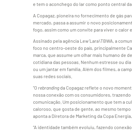
e tem o aconchego do lar como ponto central das
A Copagaz, pioneira no fornecimento de gás par
mercado, passa a assumir o novo posicionament
fogo, assim como um convite para viver o calor e
Assinado pela agência Lew’Lara\TBWA, a comun
foco no centro-oeste do país, principalmente C
marca, que assume um olhar mais humano de dem
cotidiana das pessoas. Nenhum estresse ou dia
ou um jantar em família. Além dos filmes, a cam
suas redes sociais.
“O
rebranding
da Copagaz reflete o novo momento
nossa conexão com os consumidores, trazendo o 
comunicação. Um posicionamento que tem a cul
caloroso, que gosta de gente, ao mesmo tempo q
aponta a Diretora de Marketing da Copa Energia,
“A identidade também evoluiu, fazendo conexão