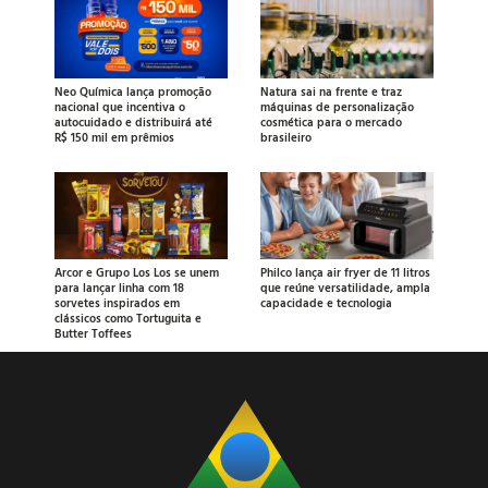
Neo Química lança promoção
Natura sai na frente e traz
nacional que incentiva o
máquinas de personalização
autocuidado e distribuirá até
cosmética para o mercado
R$ 150 mil em prêmios
brasileiro
Arcor e Grupo Los Los se unem
Philco lança air fryer de 11 litros
para lançar linha com 18
que reúne versatilidade, ampla
sorvetes inspirados em
capacidade e tecnologia
clássicos como Tortuguita e
Butter Toffees