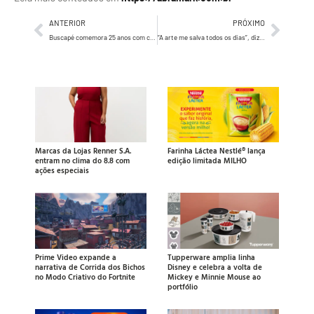
ANTERIOR
PRÓXIMO
Buscapé comemora 25 anos com campanha digital, influenciadores e ativações FOOH
“A arte me salva todos os dias”, diz Bárbara Goy, a artista de todas as cores
Marcas da Lojas Renner S.A.
Farinha Láctea Nestlé® lança
entram no clima do 8.8 com
edição limitada MILHO
ações especiais
Prime Video expande a
Tupperware amplia linha
narrativa de Corrida dos Bichos
Disney e celebra a volta de
no Modo Criativo do Fortnite
Mickey e Minnie Mouse ao
portfólio