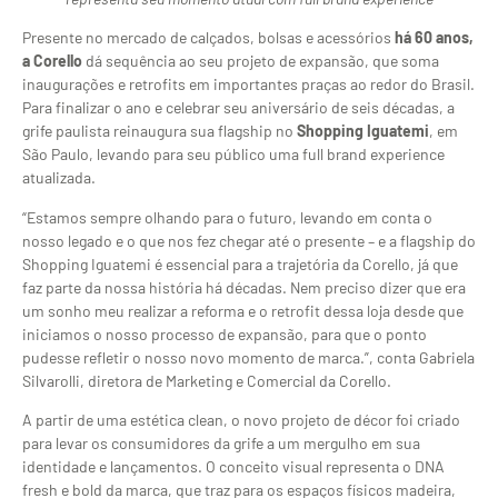
Presente no mercado de calçados, bolsas e acessórios
há 60 anos,
a Corello
dá sequência ao seu projeto de expansão, que soma
inaugurações e retrofits em importantes praças ao redor do Brasil.
Para finalizar o ano e celebrar seu aniversário de seis décadas, a
grife paulista reinaugura sua flagship no
Shopping Iguatemi
, em
São Paulo, levando para seu público uma full brand experience
atualizada.
“Estamos sempre olhando para o futuro, levando em conta o
nosso legado e o que nos fez chegar até o presente – e a flagship do
Shopping Iguatemi é essencial para a trajetória da Corello, já que
faz parte da nossa história há décadas. Nem preciso dizer que era
um sonho meu realizar a reforma e o retrofit dessa loja desde que
iniciamos o nosso processo de expansão, para que o ponto
pudesse refletir o nosso novo momento de marca.”, conta Gabriela
Silvarolli, diretora de Marketing e Comercial da Corello.
A partir de uma estética clean, o novo projeto de décor foi criado
para levar os consumidores da grife a um mergulho em sua
identidade e lançamentos. O conceito visual representa o DNA
fresh e bold da marca, que traz para os espaços físicos madeira,