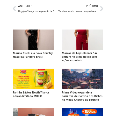
ANTERIOR
PRÓXIMO
Huggies® lança nova geração de fraldas com campanha que explora os desafios da vida do bebê
Tenda Atacado renova campanha e reforça propósito da marca
Marina Cirelli é a nova Country
Marcas da Lojas Renner S.A.
Head da Pandora Brasil
entram no clima do 8.8 com
ações especiais
Farinha Láctea Nestlé® lança
Prime Video expande a
edição limitada MILHO
narrativa de Corrida dos Bichos
no Modo Criativo do Fortnite