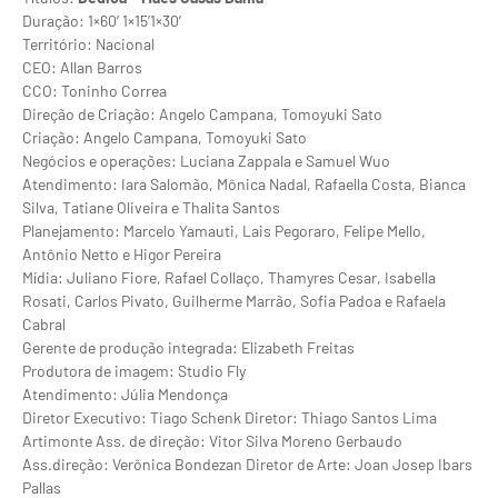
Duração: 1×60’ 1×15’1×30’
Território: Nacional
CEO: Allan Barros
CCO: Toninho Correa
Direção de Criação: Angelo Campana, Tomoyuki Sato
Criação: Angelo Campana, Tomoyuki Sato
Negócios e operações: Luciana Zappala e Samuel Wuo
Atendimento: Iara Salomão, Mônica Nadal, Rafaella Costa, Bianca
Silva, Tatiane Oliveira e Thalita Santos
Planejamento: Marcelo Yamauti, Lais Pegoraro, Felipe Mello,
Antônio Netto e Higor Pereira
Mídia: Juliano Fiore, Rafael Collaço, Thamyres Cesar, Isabella
Rosati, Carlos Pivato, Guilherme Marrão, Sofia Padoa e Rafaela
Cabral
Gerente de produção integrada: Elizabeth Freitas
Produtora de imagem: Studio Fly
Atendimento: Júlia Mendonça
Diretor Executivo: Tiago Schenk Diretor: Thiago Santos Lima
Artimonte Ass. de direção: Vitor Silva Moreno Gerbaudo
Ass.direção: Verônica Bondezan Diretor de Arte: Joan Josep Ibars
Pallas