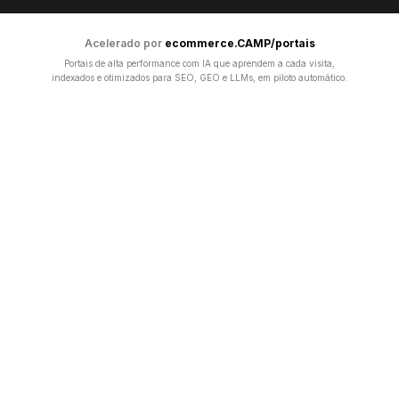
Acelerado por
ecommerce.CAMP/portais
Portais de alta performance com IA que aprendem a cada visita,
indexados e otimizados para SEO, GEO e LLMs, em piloto automático.