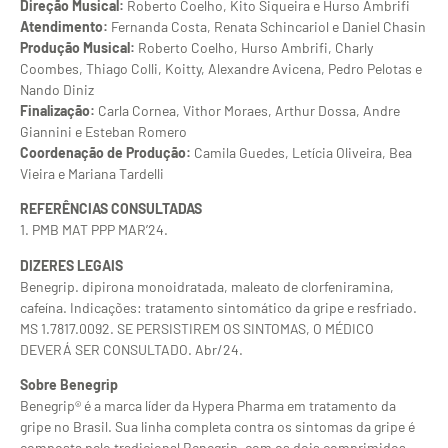
Direção Musical:
Roberto Coelho, Kito Siqueira e Hurso Ambrifi
Atendimento:
Fernanda Costa, Renata Schincariol e Daniel Chasin
Produção Musical:
Roberto Coelho, Hurso Ambrifi, Charly
Coombes, Thiago Colli, Koitty, Alexandre Avicena, Pedro Pelotas e
Nando Diniz
Finalização:
Carla Cornea, Vithor Moraes, Arthur Dossa, Andre
Giannini e Esteban Romero
Coordenação de Produção:
Camila Guedes, Letícia Oliveira, Bea
Vieira e Mariana Tardelli
REFERÊNCIAS CONSULTADAS
1. PMB MAT PPP MAR’24.
DIZERES LEGAIS
Benegrip. dipirona monoidratada, maleato de clorfeniramina,
cafeína. Indicações: tratamento sintomático da gripe e resfriado.
MS 1.7817.0092. SE PERSISTIREM OS SINTOMAS, O MÉDICO
DEVERÁ SER CONSULTADO. Abr/24.
Sobre Benegrip
Benegrip® é a marca líder da Hypera Pharma em tratamento da
gripe no Brasil. Sua linha completa contra os sintomas da gripe é
composta pelo tradicional Benegrip, com os dois comprimidos