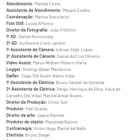
Atendimento:
Mariela Costa
Assistente de Atendimento:
Mayara Coelho
Coordenação:
Marina Stacciarini
Foto Still:
Lucas Affonso
Diretor de Fotografia
: João Fröhlich
1ª AD:
Daniel Annunziata
2ª AD:
Guilherme Conti Jardim
1º Assistente de Câmera:
Adinan Feijó Lopes
2º Assistente de Câmera:
Daniel da Cruz Oliveira
Vídeo Assist
: Marco William Ribeiro Vieira
Logger:
Rodrigo Belati Mendonca
Gaffer:
Tiago Dib Roehr Bento Vidal
1º Assistente de Elétrica:
Bruno Sardeli de Almeida
2º Assistente de Elétrica
; Sérgio Henrique da Silva, Kaue de
Carvalho Dib Vidal, Marciel Anser Bueno
Diretor de Produção:
Chico Soll
Produtor:
Pati Soares
Diretor de arte:
Jaque Ramieli
Produtor de objeto:
Marystela Baioco
Contrarregra:
Victor Hugo Maciel del Bello
Efeitista:
Bruno Steger