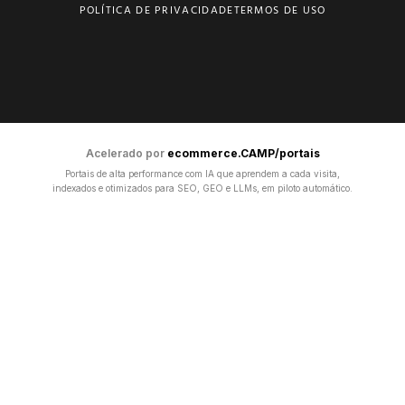
POLÍTICA DE PRIVACIDADE
TERMOS DE USO
Acelerado por
ecommerce.CAMP/portais
Portais de alta performance com IA que aprendem a cada visita,
indexados e otimizados para SEO, GEO e LLMs, em piloto automático.