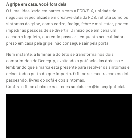
A gripe em casa, você fora dela
O filme, idealizado em parceria com a FCB/SIX, unidade de
negócios especializada em creative data da FCB, retrata como os
sintomas da gripe, como coriza, fadiga, febre e mal-estar, podem
impedir as pessoas de se divertir. O início põe em cena um
cachorro inquieto, querendo passear – enquanto seu cuidador,
preso em casa pela gripe, não consegue sair pela porta.
Num instante, a luminária do teto se transforma nos dois
comprimidos de Benegrip, exaltando a potência das drágeas e
lembrando que a marca está presente para resolver os sintomas e
deixar todos perto do que importa. O filme se encerra com os dois
passeando, livres do sofá e dos sintomas.
Confira o filme abaixo e nas redes sociais em @benegripoficial.