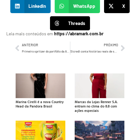
LinkedIn
WhatsApp
X
Threads
Leia mais conteúdos em
https://abramark.com.br
ANTERIOR
PRÓXIMO
Primeiro spritzer do portfólio da Ambev é lançado no Brasil como a nova aposta do ano em drinques prontos
Sicredi conta histórias reais de seus associados em nova campanha institucional
Marina Cirelli é a nova Country
Marcas da Lojas Renner S.A.
Head da Pandora Brasil
entram no clima do 8.8 com
ações especiais