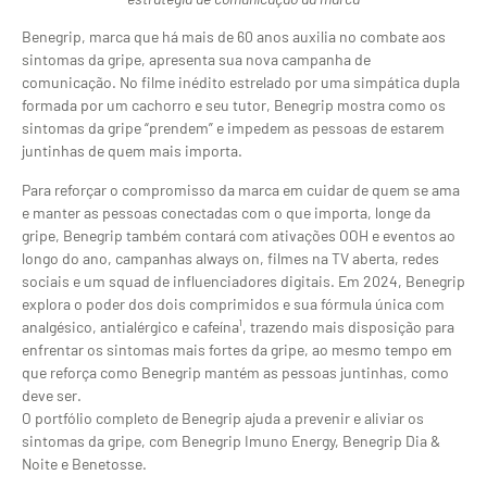
Benegrip, marca que há mais de 60 anos auxilia no combate aos
sintomas da gripe, apresenta sua nova campanha de
comunicação. No filme inédito estrelado por uma simpática dupla
formada por um cachorro e seu tutor, Benegrip mostra como os
sintomas da gripe “prendem” e impedem as pessoas de estarem
juntinhas de quem mais importa.
Para reforçar o compromisso da marca em cuidar de quem se ama
e manter as pessoas conectadas com o que importa, longe da
gripe, Benegrip também contará com ativações OOH e eventos ao
longo do ano, campanhas always on, filmes na TV aberta, redes
sociais e um squad de influenciadores digitais. Em 2024, Benegrip
explora o poder dos dois comprimidos e sua fórmula única com
analgésico, antialérgico e cafeína¹, trazendo mais disposição para
enfrentar os sintomas mais fortes da gripe, ao mesmo tempo em
que reforça como Benegrip mantém as pessoas juntinhas, como
deve ser.
O portfólio completo de Benegrip ajuda a prevenir e aliviar os
sintomas da gripe, com Benegrip Imuno Energy, Benegrip Dia &
Noite e Benetosse.