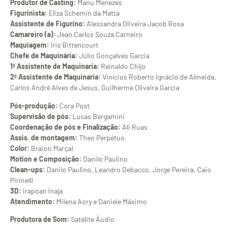
Produtor de Casting:
Manu Menezes
Figurinista:
Eliza Schemin da Matta
Assistente de Figurino:
Alessandra Oliveira Jacob Rosa
Camareiro (a):
Jean Carlos Souza Carneiro
Maquiagem:
Iris Bittencourt
Chefe de Maquinária:
Júlio Gonçalves Garcia
1º Assistente de Maquinaria:
Reinaldo Chijo
2º Assistente de Maquinaria:
Vinícius Roberto Ignácio de Almeida,
Carlos André Alves de Jesus, Guilherme Oliveira Garcia
Pós-produção:
Cora Post
Supervisão de pós:
Lucas Bergamini
Coordenação de pós e Finalização:
Ali Ruas
Assis. de montagem:
Theo Perpétuo
Color:
Braion Marçal
Motion e Composição:
Danilo Paulino
Clean-ups:
Danilo Paulino, Leandro Debacco, Jorge Pereira, Caio
Pirinelli
3D:
Irapoan Inaja
Atendimento:
Milena Aory e Daniele Máximo
Produtora de Som:
Satélite Áudio