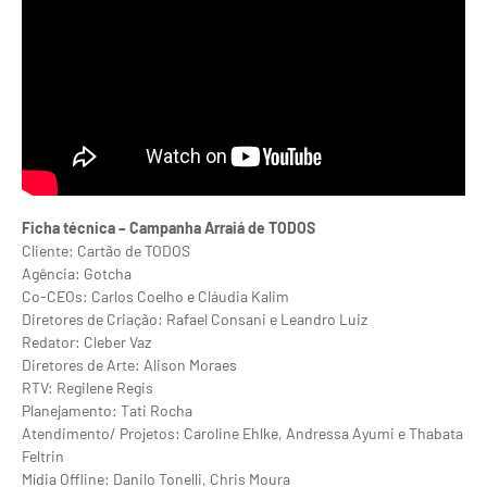
Ficha técnica – Campanha Arraiá de TODOS
Cliente: Cartão de TODOS
Agência: Gotcha
Co-CEOs: Carlos Coelho e Cláudia Kalim
Diretores de Criação: Rafael Consani e Leandro Luiz
Redator: Cleber Vaz
Diretores de Arte: Alison Moraes
RTV: Regilene Regis
Planejamento: Tati Rocha
Atendimento/ Projetos: Caroline Ehlke, Andressa Ayumi e Thabata
Feltrin
Mídia Offline: Danilo Tonelli, Chris Moura