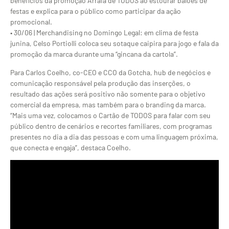
benefícios da promoção Arraiá de TODOS ao estourar balões de
festas e explica para o público como participar da ação
promocional.
• 30/06 | Merchandising no Domingo Legal: em clima de festa
junina, Celso Portiolli coloca seu sotaque caipira para jogo e fala da
promoção da marca durante uma “gincana da cartola”.
Para Carlos Coelho, co-CEO e CCO da Gotcha, hub de negócios e
comunicação responsável pela produção das inserções, o
resultado das ações será positivo não somente para o objetivo
comercial da empresa, mas também para o branding da marca.
“Mais uma vez, colocamos o Cartão de TODOS para falar com seu
público dentro de cenários e recortes familiares, com programas
presentes no dia a dia das pessoas e com uma linguagem próxima,
que conecta e engaja”, destaca Coelho.