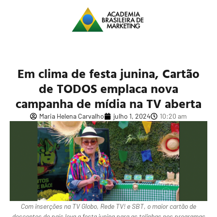
Em clima de festa junina, Cartão
de TODOS emplaca nova
campanha de mídia na TV aberta
Maria Helena Carvalho
julho 1, 2024
10:20 am
Com inserções na TV Globo, Rede TV! e SBT, o maior cartão de
descontos do país leva a festa junina para as telinhas nos programas