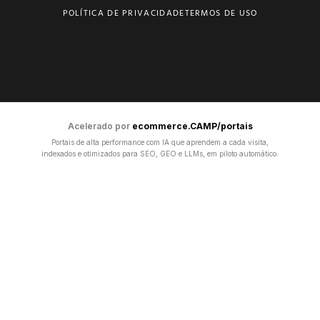
POLÍTICA DE PRIVACIDADE
TERMOS DE USO
Acelerado por
ecommerce.CAMP/portais
Portais de alta performance com IA que aprendem a cada visita,
indexados e otimizados para SEO, GEO e LLMs, em piloto automático.