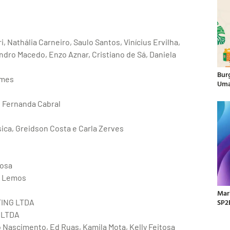
i, Nathália Carneiro, Saulo Santos, Vinícius Ervilha,
ndro Macedo, Enzo Aznar, Cristiano de Sá, Daniela
Bur
omes
Uma
e Fernanda Cabral
sica, Greidson Costa e Carla Zerves
Rosa
s Lemos
Mar
SP2
TING LTDA
 LTDA
o Nascimento, Ed Ruas, Kamila Mota, Kelly Feitosa