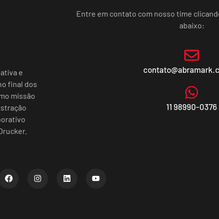
Entre em contato com nosso time clican
abaixo:
contato@abramark.
ativa e
o final dos
omo missão
11 98990-0376
istração
porativo
Drucker.