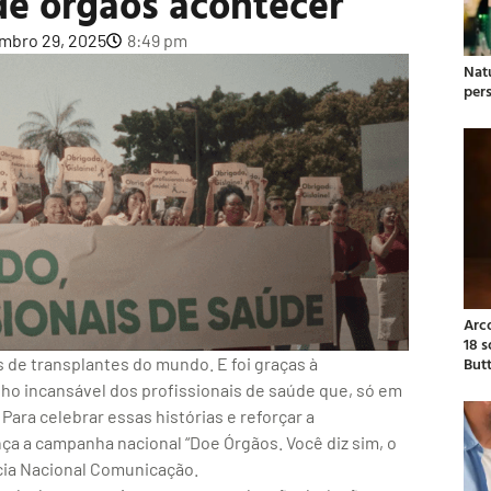
de órgãos acontecer
mbro 29, 2025
8:49 pm
Natu
per
Arc
18 
But
 de transplantes do mundo. E foi graças à
lho incansável dos profissionais de saúde que, só em
Para celebrar essas histórias e reforçar a
nça a campanha nacional “Doe Órgãos. Você diz sim, o
ncia Nacional Comunicação.