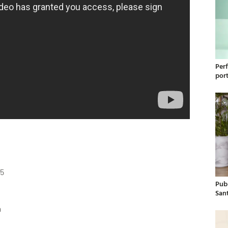
Per
por
5
Publ
San
a