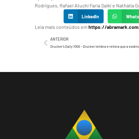
Rodrigues, Rafael Atuchi Faria Saiki e Nathália G
LinkedIn
What
Leia mais conteúdos em
https://abramark.com
ANTERIOR