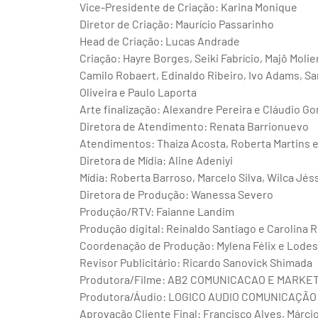
Vice-Presidente de Criação: Karina Monique
Diretor de Criação: Maurício Passarinho
Head de Criação: Lucas Andrade
Criação: Hayre Borges, Seiki Fabrício, Majô Molier
Camilo Robaert, Edinaldo Ribeiro, Ivo Adams, Sa
Oliveira e Paulo Laporta
Arte finalização: Alexandre Pereira e Cláudio G
Diretora de Atendimento: Renata Barrionuevo
Atendimentos: Thaiza Acosta, Roberta Martins 
Diretora de Mídia: Aline Adeniyi
Mídia: Roberta Barroso, Marcelo Silva, Wilca Jés
Diretora de Produção: Wanessa Severo
Produção/RTV: Faianne Landim
Produção digital: Reinaldo Santiago e Carolina 
Coordenação de Produção: Mylena Félix e Lode
Revisor Publicitário: Ricardo Sanovick Shimada
Produtora/Filme: AB2 COMUNICACAO E MARKE
Produtora/Áudio: LOGICO AUDIO COMUNICAÇÃO
Aprovação Cliente Final: Francisco Alves, Márci