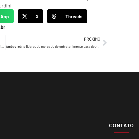
ardini
sApp
X
Threads
.br
PRÓXIMO
Drucker’s Daily 1056 – Drucker lembra e reitera que a essência de toda a organização…
Ambev reúne líderes do mercado de entretenimento para debater o papel das marcas no apoio ao desenvolvimento da cultura nacional
CONTATO