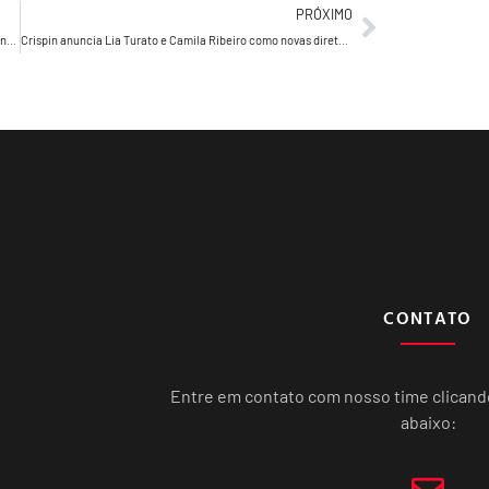
PRÓXIMO
LabOf conquista conta da Yosen e passa a cuidar do marketing integrado da marca de suplementação com nanotecnologia
Crispin anuncia Lia Turato e Camila Ribeiro como novas diretoras de atendimento
CONTATO
Entre em contato com nosso time clican
abaixo: