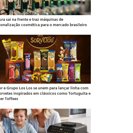
ra sai na frente e traz máquinas de
sonalização cosmética para o mercado brasileiro
or e Grupo Los Los se unem para lançar linha com
sorvetes inspirados em clássicos como Tortuguita e
ter Toffees