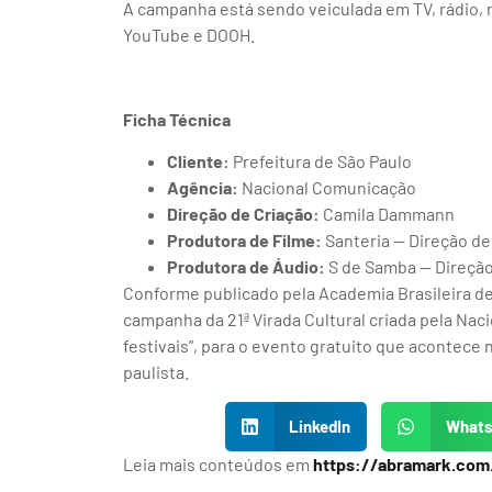
A campanha está sendo veiculada em TV, rádio, m
YouTube e DOOH.
Ficha Técnica
Cliente:
Prefeitura de São Paulo
Agência:
Nacional Comunicação
Direção de Criação:
Camila Dammann
Produtora de Filme:
Santeria — Direção de
Produtora de Áudio:
S de Samba — Direção 
Conforme publicado pela Academia Brasileira de 
campanha da 21ª Virada Cultural criada pela Nac
festivais”, para o evento gratuito que acontece 
paulista.
LinkedIn
What
Leia mais conteúdos em
https://abramark.com