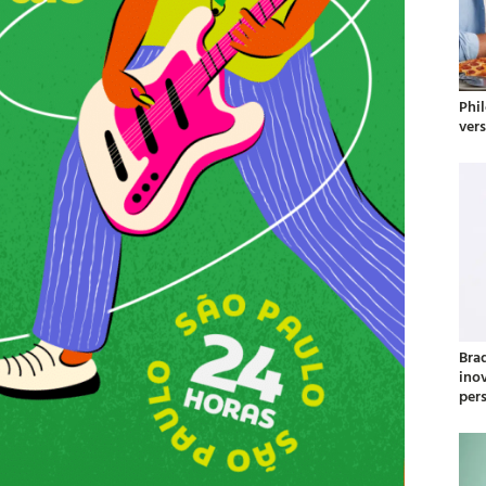
Phil
ver
Bra
ino
per