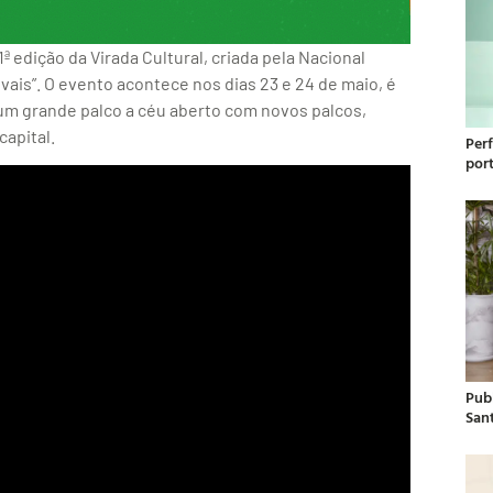
ª edição da Virada Cultural, criada pela Nacional
vais”. O evento acontece nos dias 23 e 24 de maio, é
um grande palco a céu aberto com novos palcos,
capital.
Per
por
Publ
San