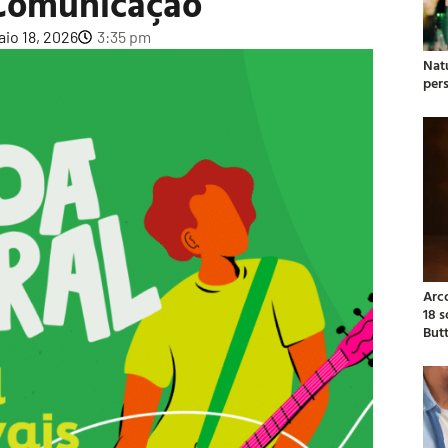
 Comunicação
io 18, 2026
3:35 pm
Natu
per
Arc
18 
But