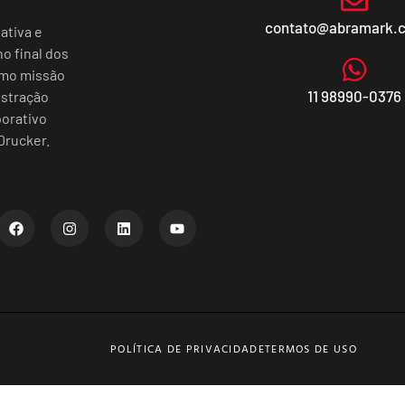
contato@abramark.
ativa e
o final dos
omo missão
11 98990-0376
istração
porativo
Drucker.
POLÍTICA DE PRIVACIDADE
TERMOS DE USO