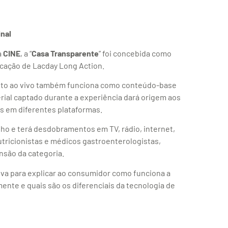
nal
a
CINE
, a “
Casa Transparente
” foi concebida como
icação de Lacday Long Action.
nto ao vivo também funciona como conteúdo-base
rial captado durante a experiência dará origem aos
s em diferentes plataformas.
nho e terá desdobramentos em TV, rádio, internet,
nutricionistas e médicos gastroenterologistas,
nsão da categoria.
va para explicar ao consumidor como funciona a
mente e quais são os diferenciais da tecnologia de