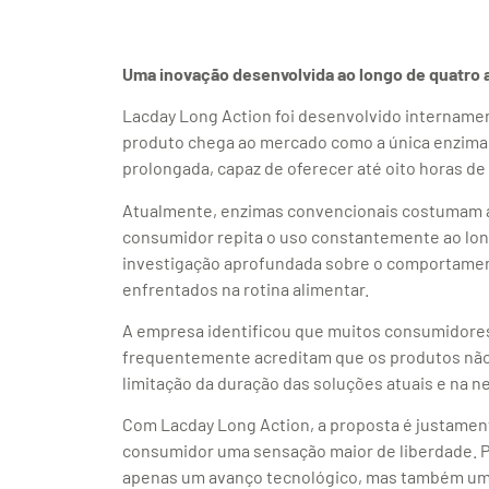
Uma inovação desenvolvida ao longo de quatro 
Lacday Long Action foi desenvolvido intername
produto chega ao mercado como a única enzima l
prolongada, capaz de oferecer até oito horas 
Atualmente, enzimas convencionais costumam ag
consumidor repita o uso constantemente ao lon
investigação aprofundada sobre o comportament
enfrentados na rotina alimentar.
A empresa identificou que muitos consumidores
frequentemente acreditam que os produtos não
limitação da duração das soluções atuais e na n
Com Lacday Long Action, a proposta é justament
consumidor uma sensação maior de liberdade. P
apenas um avanço tecnológico, mas também uma 