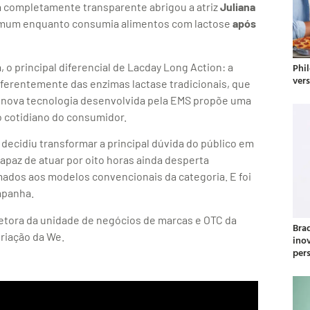
 completamente transparente abrigou a atriz
Juliana
comum enquanto consumia alimentos com lactose
após
Phil
, o principal diferencial de Lacday Long Action: a
ver
Diferentemente das enzimas lactase tradicionais, que
a nova tecnologia desenvolvida pela EMS propõe uma
ao cotidiano do consumidor.
decidiu transformar a principal dúvida do público em
apaz de atuar por oito horas ainda desperta
dos aos modelos convencionais da categoria. E foi
mpanha.
retora da unidade de negócios de marcas e OTC da
Bra
Criação da We.
ino
per