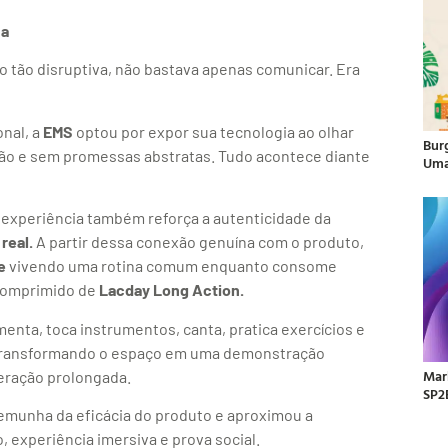
ha
o tão disruptiva, não bastava apenas comunicar. Era
onal, a
EMS
optou por expor sua tecnologia ao olhar
Bur
ção e sem promessas abstratas. Tudo acontece diante
Uma
 experiência também reforça a autenticidade da
 real.
A partir dessa conexão genuína com o produto,
e
vivendo uma rotina comum enquanto consome
 comprimido de
Lacday Long Action.
imenta, toca instrumentos, canta, pratica exercícios e
, transformando o espaço em uma demonstração
Mar
eração prolongada.
SP2
emunha da eficácia do produto e aproximou a
experiência imersiva e prova social.