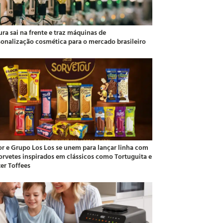
ra sai na frente e traz máquinas de
sonalização cosmética para o mercado brasileiro
or e Grupo Los Los se unem para lançar linha com
sorvetes inspirados em clássicos como Tortuguita e
ter Toffees