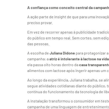
A confiança como conceito central da campan
A ação parte de insight de que para uma inovaçã
preciso provar.
Em vez de recorrer apenas à publicidade tradici
do público em tempo real. Sem cortes, sem edi
das pessoas.
A escolha de
Juliana Didone
para protagonizar a
campanha: a
atriz é intolerante à lactose na vida
ela passa oito horas dentro da
casa transparent
alimentos com lactose após ingerir apenas um
Ao longo da experiência, Juliana trabalha, se al
segue atividades cotidianas diante do público
contínua do funcionamento da tecnologia de lib
A instalação transformou o consumidor em test
campanha de uma linguagem de entretenimento, 