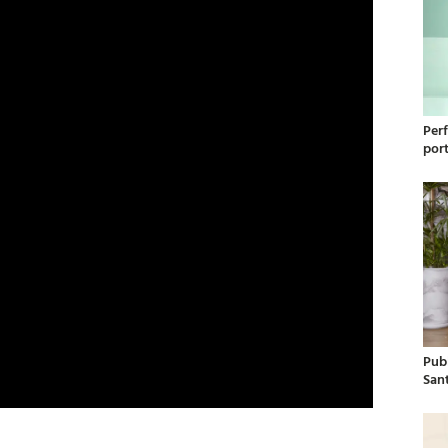
Per
por
Publ
San