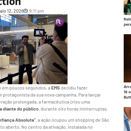
ction
aio 12, 2026
9:11 pm
Natu
per
Arc
o em poucos segundos, a
EMS
decidiu fazer
18 
m protagonista da sua nova campanha. Para lançar
But
eração prolongada, a farmacêutica criou uma
a diante do público
, durante oito horas ininterruptas.
nfiança Absoluta”
, a ação ocupou um shopping de São
 aberto. No centro da ativação, instalada no