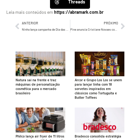
Threads
Leia mais conteúdos em
https://abramark.com.br
ANTERIOR
PRÓXIMO
Ninho lança campanha de Dia das Mães 2026 com o conceito “Ser mãe é se permitir errar com amor”
Pine anuncia Cristiane Novaes como nova CEO após quatro anos como diretora na agência
Natura sai na frente e traz
Arcor e Grupo Los Los se unem
máquinas de personalização
para lançar linha com 18
cosmética para o mercado
sorvetes inspirados em
brasileiro
clássicos como Tortuguita e
Butter Toffees
Philco lança air fryer de 11 litros
Bradesco consolida estratégia