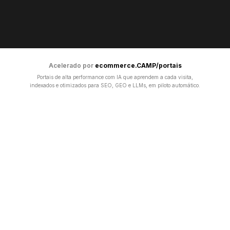
Acelerado por
ecommerce.CAMP/portais
Portais de alta performance com IA que aprendem a cada visita,
indexados e otimizados para SEO, GEO e LLMs, em piloto automático.