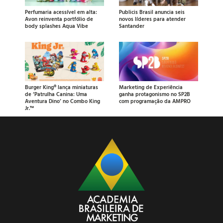
Perfumaria acessível em alta:
Publicis Brasil anuncia seis
Avon reinventa portfólio de
novos líderes para atender
body splashes Aqua Vibe
Santander
Burger King® lança miniaturas
Marketing de Experiência
de ‘Patrulha Canina: Uma
ganha protagonismo no SP2B
Aventura Dino’ no Combo King
com programação da AMPRO
Jr.™