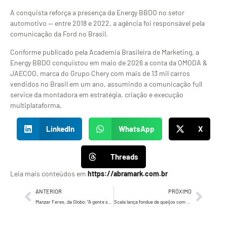
A conquista reforça a presença da Energy BBDO no setor
automotivo — entre 2018 e 2022, a agência foi responsável pela
comunicação da Ford no Brasil.
Conforme publicado pela Academia Brasileira de Marketing, a
Energy BBDO conquistou em maio de 2026 a conta da OMODA &
JAECOO, marca do Grupo Chery com mais de 13 mil carros
vendidos no Brasil em um ano, assumindo a comunicação full
service da montadora em estratégia, criação e execução
multiplataforma.
LinkedIn
WhatsApp
X
Threads
Leia mais conteúdos em
https://abramark.com.br
ANTERIOR
PRÓXIMO
Manzar Feres, da Globo: “A gente saiu de uma prateleira de produtos para resolver problemas de negócio”
Scala lança fondue de queijos com gruyère e parmesão maturado pronto em 5 minutos para o inverno