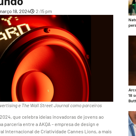
undo
março 18, 2024
2:15 pm
Natu
per
Arc
18 
But
vertising e The Wall Street Journal como parceiros
 2024, que celebra ideias inovadoras de jovens ao
a parceria entre a AKQA – empresa de design e
al Internacional de Criatividade Cannes Lions, a mais