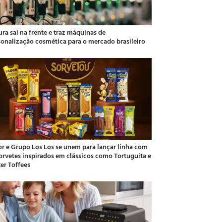
ra sai na frente e traz máquinas de
sonalização cosmética para o mercado brasileiro
or e Grupo Los Los se unem para lançar linha com
sorvetes inspirados em clássicos como Tortuguita e
ter Toffees