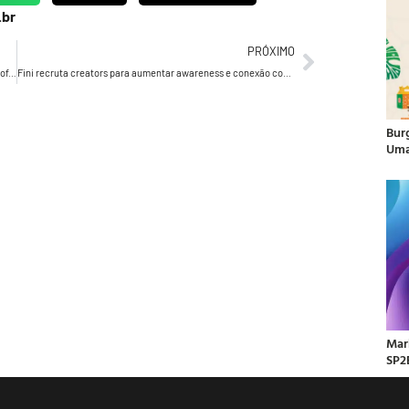
.br
PRÓXIMO
Shell realiza “primeiro Test Drive de combustível do Brasil” e oferece mil tanques de graça
Fini recruta creators para aumentar awareness e conexão com a Geração Z
Bur
Uma
Mar
SP2