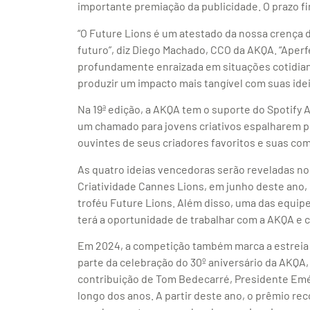
importante premiação da publicidade. O prazo fin
“O Future Lions é um atestado da nossa crença 
futuro”, diz Diego Machado, CCO da AKQA. “Aper
profundamente enraizada em situações cotidiana
produzir um impacto mais tangível com suas ide
Na 19ª edição, a AKQA tem o suporte do Spotify A
um chamado para jovens criativos espalharem po
ouvintes de seus criadores favoritos e suas co
As quatro ideias vencedoras serão reveladas no 
Criatividade Cannes Lions, em junho deste ano
troféu Future Lions. Além disso, uma das equipe
terá a oportunidade de trabalhar com a AKQA e co
Em 2024, a competição também marca a estreia 
parte da celebração do 30º aniversário da AKQA, 
contribuição de Tom Bedecarré, Presidente Emér
longo dos anos. A partir deste ano, o prêmio r