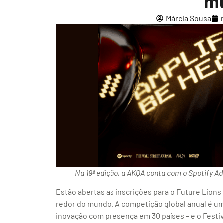
m
Márcia Sousa
Na 19ª edição, a AKQA conta com o Spotify Ad
Estão abertas as inscrições para o Future Lions
redor do mundo. A competição global anual é um
inovação com presença em 30 países – e o Festiv