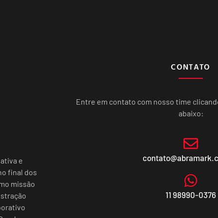
CONTATO
Entre em contato com nosso time clican
abaixo:
contato@abramark.
ativa e
o final dos
omo missão
11 98990-0376
istração
porativo