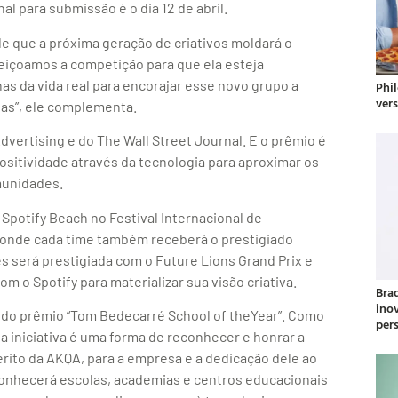
al para submissão é o dia 12 de abril.
de que a próxima geração de criativos moldará o
feiçoamos a competição para que ela esteja
s da vida real para encorajar esse novo grupo a
Phil
ver
ias”, ele complementa.
dvertising e do The Wall Street Journal. E o prêmio é
sitividade através da tecnologia para aproximar os
munidades.
Spotify Beach no Festival Internacional de
, onde cada time também receberá o prestigiado
s será prestigiada com o Future Lions Grand Prix e
m o Spotify para materializar sua visão criativa.
Bra
ino
do prêmio “Tom Bedecarré School of theYear”. Como
per
a iniciativa é uma forma de reconhecer e honrar a
ito da AKQA, para a empresa e a dedicação dele ao
econhecerá escolas, academias e centros educacionais