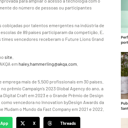
rovada para ampliar o acesso à tecnologia com o
emente do número de pessoas ou participantes
s cobiçadas por talentos emergentes na indústria de
 escolas de 89 países participaram da competição. E,
Per
ois times vencedores receberam o Future Lions Grand
por
no
site
.
a AKQA em
haley.hammerling@akqa.com
.
 emprega mais de 5.500 profissionais em 30 países.
 no prêmio Campaign’s 2023 Global Agency do ano, a
 Digital Craft em 2023 e o Grande Prêmio de Design
a como vencedora no Innovation byDesign Awards da
Publ
San
ue Mudam o Mundo da Fast Company em 2021 e 2022.
sApp
X
Threads