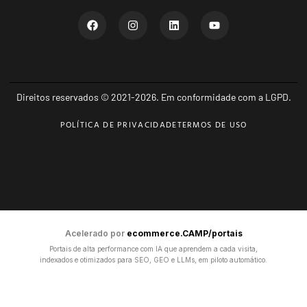
Direitos reservados © 2021-2026. Em conformidade com a LGPD.
POLÍTICA DE PRIVACIDADE
TERMOS DE USO
Acelerado por
ecommerce.CAMP/portais
Portais de alta performance com IA que aprendem a cada visita,
indexados e otimizados para SEO, GEO e LLMs, em piloto automático.