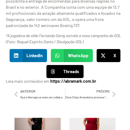
possibilita a entrega de encomendas para diversas regiões no
Brasil e no exterior. A Companhia conta com uma equipe de 13,7
mil profissionais da aviação altamente qualificados e focados na
Segurança, valor número um da GOL, e opera uma frota
padronizada de 142 aeronaves Boeing 737.
*A jogadora de vôlei Fernanda Garay estrela a nova campanha da GOL
(Foto: Raquel Espírito Santo / Divulgação GOL)
LinkedIn
WhatsApp
X
Threads
Leia mais conteúdos em
https://abramark.com.br
ANTERIOR
PRÓXIMO
Ryzí e Neriage se unem em collab exclusiva
Elma Chips Amendoins promove “Método Amendoísmo” para público que deseja descansar a mente sem culpa