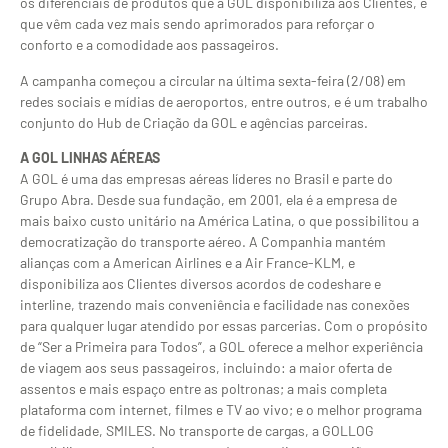
os diferenciais de produtos que a GOL disponibiliza aos Clientes, e
que vêm cada vez mais sendo aprimorados para reforçar o
conforto e a comodidade aos passageiros.
A campanha começou a circular na última sexta-feira (2/08) em
redes sociais e mídias de aeroportos, entre outros, e é um trabalho
conjunto do Hub de Criação da GOL e agências parceiras.
A GOL LINHAS AÉREAS
A GOL é uma das empresas aéreas líderes no Brasil e parte do
Grupo Abra. Desde sua fundação, em 2001, ela é a empresa de
mais baixo custo unitário na América Latina, o que possibilitou a
democratização do transporte aéreo. A Companhia mantém
alianças com a American Airlines e a Air France-KLM, e
disponibiliza aos Clientes diversos acordos de codeshare e
interline, trazendo mais conveniência e facilidade nas conexões
para qualquer lugar atendido por essas parcerias. Com o propósito
de “Ser a Primeira para Todos”, a GOL oferece a melhor experiência
de viagem aos seus passageiros, incluindo: a maior oferta de
assentos e mais espaço entre as poltronas; a mais completa
plataforma com internet, filmes e TV ao vivo; e o melhor programa
de fidelidade, SMILES. No transporte de cargas, a GOLLOG