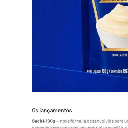
Os lançamentos
Sachê 190g
— nova fórmula desenvolvida para u
pensado para consumo em uma única ocasião, s