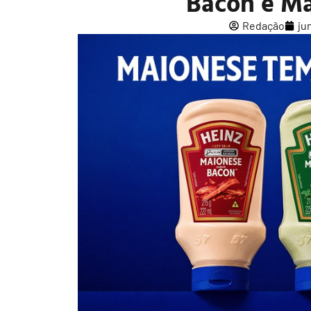
Bacon e M
Redação
ju