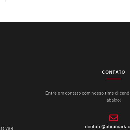
CONTATO
Entre em contato com nosso time clican
abaixo:
contato@abramark.
ativa e