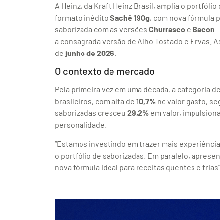
A Heinz, da Kraft Heinz Brasil, amplia o portfól
formato inédito
Sachê 190g
, com nova fórmula p
saborizada com as versões
Churrasco
e
Bacon
—
a consagrada versão de Alho Tostado e Ervas. As
de
junho de 2026
.
O contexto de mercado
Pela primeira vez em uma década, a categoria d
brasileiros, com alta de
10,7%
no valor gasto, s
saborizadas cresceu
29,2%
em valor, impulsio
personalidade.
“Estamos investindo em trazer mais experiência
o portfólio de saborizadas. Em paralelo, apr
nova fórmula ideal para receitas quentes e frias