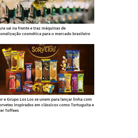
ra sai na frente e traz máquinas de
sonalização cosmética para o mercado brasileiro
or e Grupo Los Los se unem para lançar linha com
sorvetes inspirados em clássicos como Tortuguita e
ter Toffees