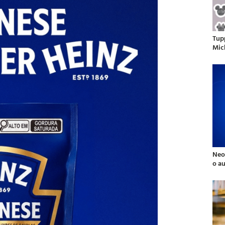
Tup
Mic
Neo
o a