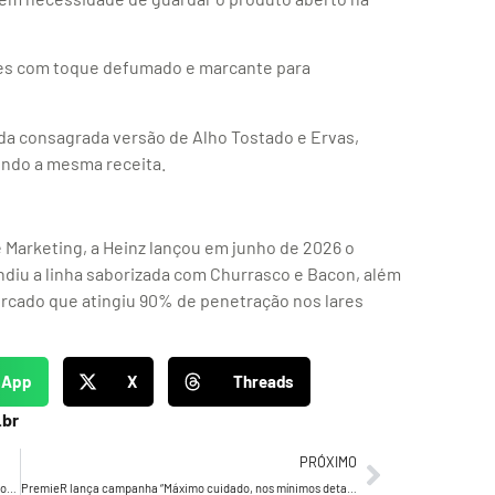
es com toque defumado e marcante para
da consagrada versão de Alho Tostado e Ervas,
ndo a mesma receita.
 Marketing, a Heinz lançou em junho de 2026 o
diu a linha saborizada com Churrasco e Bacon, além
ercado que atingiu 90% de penetração nos lares
sApp
X
Threads
.br
PRÓXIMO
Carrefour Property expande lojas em contêineres nos estacionamentos de galerias com O Boticário e Cacau Show
PremieR lança campanha “Máximo cuidado, nos mínimos detalhes” criada pela Euphoria Creative