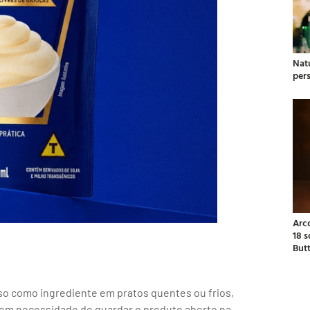
Natu
per
Arc
18 
But
so como ingrediente em pratos quentes ou frios,
em necessidade de guardar o produto aberto na