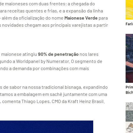
io de maioneses com duas frentes: a chegada do
ara receitas quentes e frias, e a expansão da linha
 além da oficialização do nome
Maionese Verde
para
Far
 novidades chegam aos principais varejistas a partir
e maionese atingiu
90% de penetração
nos lares
egundo a Worldpanel by Numerator. O segmento de
nando a demanda por combinações com mais
Pri
s de sabor na nossa tradicional bisnaga, expandindo
Bic
esentamos a embalagem em sachê juntamente com uma
”, comenta Thiago Lopes, CMO da Kraft Heinz Brasil.