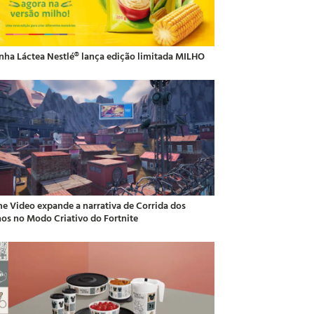
inha Láctea Nestlé® lança edição limitada MILHO
me Video expande a narrativa de Corrida dos
hos no Modo Criativo do Fortnite