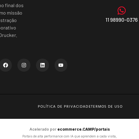
o final dos
omo missão
11 98990-0376
istração
porativo
Drucker.
POLÍTICA DE PRIVACIDADE
TERMOS DE USO
Acelerado por
ecommerce.CAMP/portais
Portais de alta performance com IA que aprendem a cada visita,