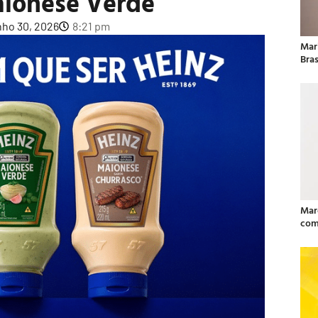
aionese Verde
nho 30, 2026
8:21 pm
Mar
Bras
Mar
com