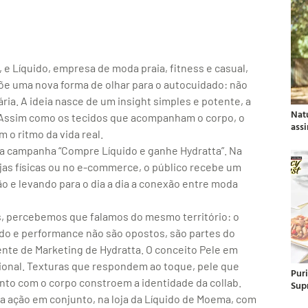
 e Líquido, empresa de moda praia, fitness e casual,
opõe uma nova forma de olhar para o autocuidado: não
ia. A ideia nasce de um insight simples e potente, a
Nat
 Assim como os tecidos que acompanham o corpo, o
ass
 o ritmo da vida real.
m a campanha “Compre Líquido e ganhe Hydratta”. Na
jas físicas ou no e-commerce, o público recebe um
o e levando para o dia a dia a conexão entre moda
, percebemos que falamos do mesmo território: o
do e performance não são opostos, são partes do
nte de Marketing de Hydratta. O conceito Pele em
cional. Texturas que respondem ao toque, pele que
Pur
nto com o corpo constroem a identidade da collab.
Sup
ma ação em conjunto, na loja da Líquido de Moema, com