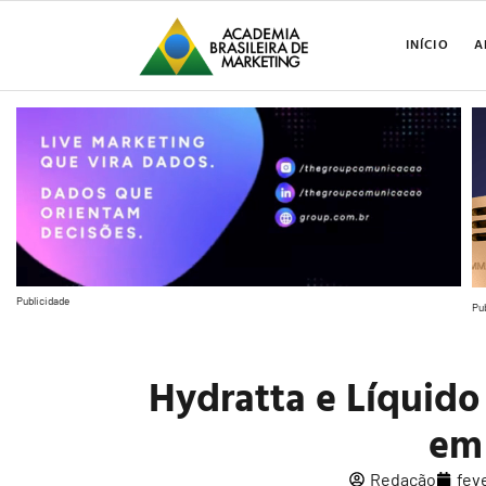
INÍCIO
A
Publicidade
Pu
Hydratta e Líquido
em
Redação
fev