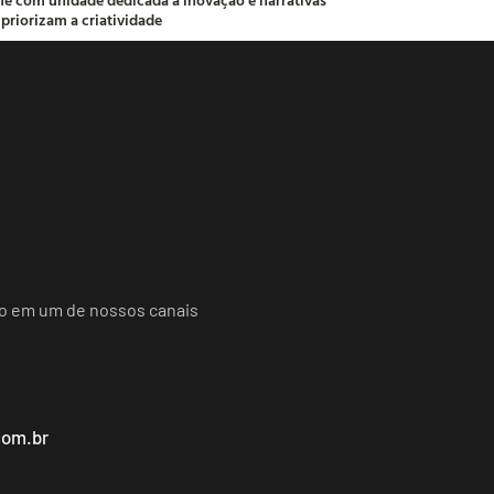
 priorizam a criatividade
do em um de nossos canais
com.br