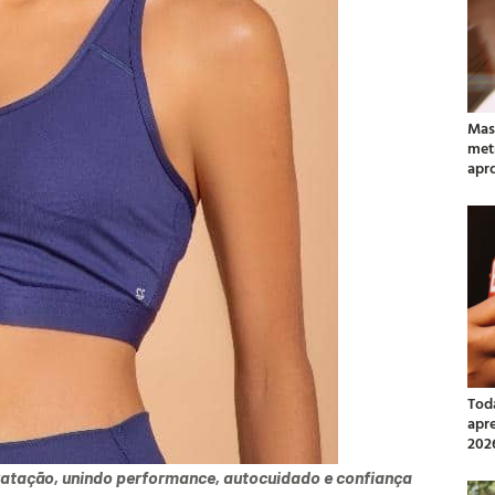
Mas
met
apr
Tod
apr
202
dratação, unindo performance, autocuidado e confiança