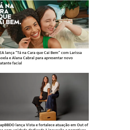
EA lança “Tá na Cara que Cai Bem” com Larissa
oela e Alana Cabral para apresentar novo
atante facial
apBBDO lança Vista e fortalece atuação em Out of
e com unidade dedicada à inovação e narrativas