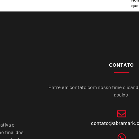
que
CONTATO
Entre em contato com nosso time clican
abaixo:
contato@abramark.
ativa e
o final dos