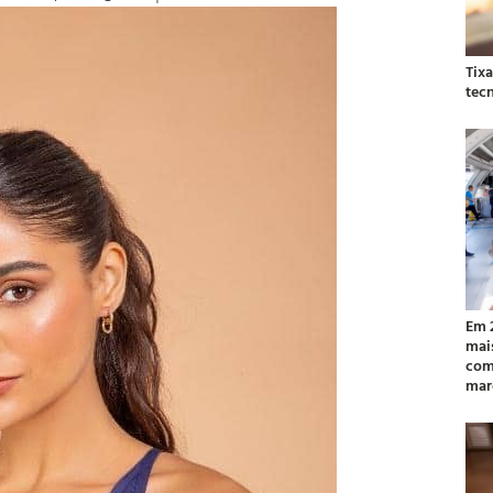
Tix
tec
Em 
mai
com
mar