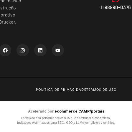
omo missão
11 98990-0376
istração
porativo
Drucker.
POLÍTICA DE PRIVACIDADE
TERMOS DE USO
Acelerado por
ecommerce.CAMP/portais
Portais de alta performance com IA que aprendem a cada visita,
indexados e otimizados para SEO, GEO e LLMs, em piloto automático.