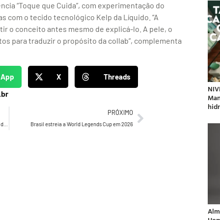
iência “Toque que Cuida”, com experimentação do
as com o tecido tecnológico Kelp da Líquido. “A
tir o conceito antes mesmo de explicá-lo. A pele, o
os para traduzir o propósito da collab”, complementa
sApp
X
Threads
NIV
.br
Man
hidr
PRÓXIMO
Mynd anuncia Lais Duarte como nova diretora de dramaturgia
Brasil estreia a World Legends Cup em 2026
Alm
Hom