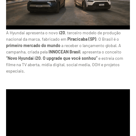
A Hyundai apresenta o novo
i20
, terceiro modelo de produção
nacional da marca, fabricado em
Piracicaba (SP)
. O Brasil é o
primeiro mercado do mundo
a receber o lançamento global. A
campanha, criada pela
INNOCEAN Brasil
, apresenta o conceito
“Novo Hyundai i20. O upgrade que você sonhou”
e estreia com
filme na TV aberta, mídia digital, social media, OOH e projetos
especiais.