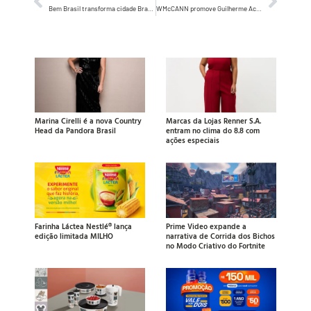
Bem Brasil transforma cidade Brazil (EUA) em “Brasil” durante a Copa do Mundo em ação inédita
WMcCANN promove Guilherme Aché a Executive Creative Director ao lado de Ary Nogueira e Milena Zindeluk
Marina Cirelli é a nova Country
Marcas da Lojas Renner S.A.
Head da Pandora Brasil
entram no clima do 8.8 com
ações especiais
Farinha Láctea Nestlé® lança
Prime Video expande a
edição limitada MILHO
narrativa de Corrida dos Bichos
no Modo Criativo do Fortnite