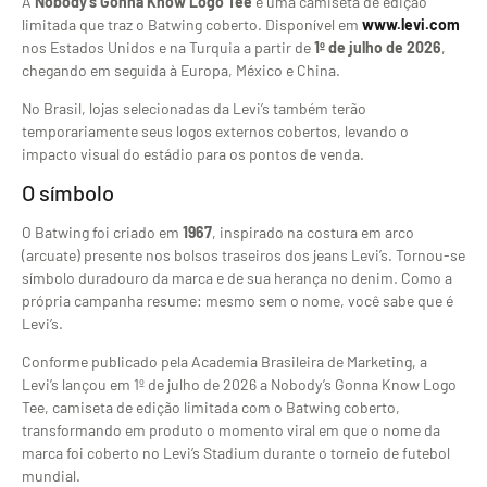
A
Nobody’s Gonna Know Logo Tee
é uma camiseta de edição
limitada que traz o Batwing coberto. Disponível em
www.levi.com
nos Estados Unidos e na Turquia a partir de
1º de julho de 2026
,
chegando em seguida à Europa, México e China.
No Brasil, lojas selecionadas da Levi’s também terão
temporariamente seus logos externos cobertos, levando o
impacto visual do estádio para os pontos de venda.
O símbolo
O Batwing foi criado em
1967
, inspirado na costura em arco
(arcuate) presente nos bolsos traseiros dos jeans Levi’s. Tornou-se
símbolo duradouro da marca e de sua herança no denim. Como a
própria campanha resume: mesmo sem o nome, você sabe que é
Levi’s.
Conforme publicado pela Academia Brasileira de Marketing, a
Levi’s lançou em 1º de julho de 2026 a Nobody’s Gonna Know Logo
Tee, camiseta de edição limitada com o Batwing coberto,
transformando em produto o momento viral em que o nome da
marca foi coberto no Levi’s Stadium durante o torneio de futebol
mundial.