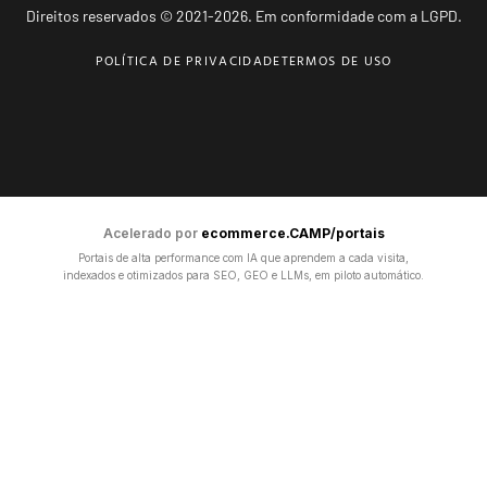
Direitos reservados © 2021-2026. Em conformidade com a LGPD.
POLÍTICA DE PRIVACIDADE
TERMOS DE USO
Acelerado por
ecommerce.CAMP/portais
Portais de alta performance com IA que aprendem a cada visita,
indexados e otimizados para SEO, GEO e LLMs, em piloto automático.