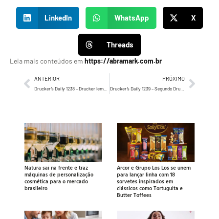
LinkedIn
WhatsApp
X
Threads
Leia mais conteúdos em
https://abramark.com.br
ANTERIOR
PRÓXIMO
Drucker’s Daily 1238 – Drucker lembra que na formação das equipes é sempre bom ter pessoas fortes…
Drucker’s Daily 1239 – Segundo Drucker, o que é ser Líder, em 11 palavras…
Natura sai na frente e traz
Arcor e Grupo Los Los se unem
máquinas de personalização
para lançar linha com 18
cosmética para o mercado
sorvetes inspirados em
brasileiro
clássicos como Tortuguita e
Butter Toffees