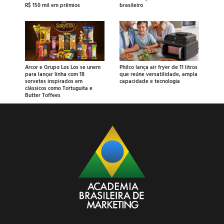
R$ 150 mil em prêmios
brasileiro
Arcor e Grupo Los Los se unem
Philco lança air fryer de 11 litros
para lançar linha com 18
que reúne versatilidade, ampla
sorvetes inspirados em
capacidade e tecnologia
clássicos como Tortuguita e
Butter Toffees