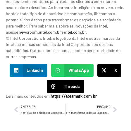
nossos semicondutores para ajudar os clientes a enfrentarem
seus maiores desafios. Ao incorporar inteligência na nuvem, rede,
borda e todo tipo de dispositivo de computação, liberamos o
potencial dos dados para transformar os negócios e a sociedade
para melhor. Para saber mais sobre as inovações da Intel,
acesse
newsroom.intel.com.br
e
intel.com.br
.
© Intel Corporation. Intel, o logotipo da Intel e outras marcas da
Intel são marcas comerciais da Intel Corporation ou de suas
subsidiárias. Outros nomes e marcas podem ser propriedade de
outras empresas
LinkedIn
WhatsApp
X
Threads
Leia mais conteúdos em
https://abramark.com.br
ANTERIOR
PRÓXIMO
Nestlé Aveia e Molico se unem e levam programação gratuita a São Paulo com Arena Verão Mais Leve
TIM transforma todas as lojas em pontos de conexão para mulheres em situação de risco