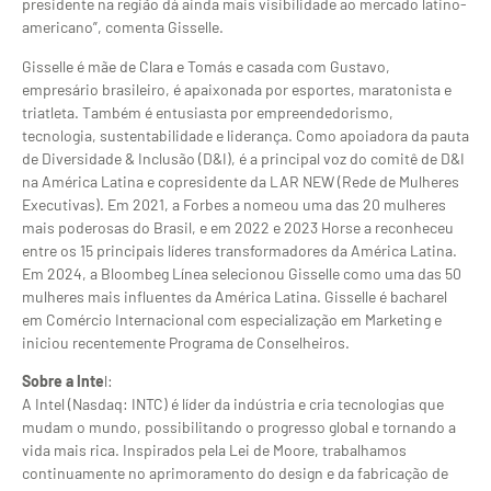
presidente na região dá ainda mais visibilidade ao mercado latino-
americano”, comenta Gisselle.
Gisselle é mãe de Clara e Tomás e casada com Gustavo,
empresário brasileiro, é apaixonada por esportes, maratonista e
triatleta. Também é entusiasta por empreendedorismo,
tecnologia, sustentabilidade e liderança. Como apoiadora da pauta
de Diversidade & Inclusão (D&I), é a principal voz do comitê de D&I
na América Latina e copresidente da LAR NEW (Rede de Mulheres
Executivas). Em 2021, a Forbes a nomeou uma das 20 mulheres
mais poderosas do Brasil, e em 2022 e 2023 Horse a reconheceu
entre os 15 principais líderes transformadores da América Latina.
Em 2024, a Bloombeg Línea selecionou Gisselle como uma das 50
mulheres mais influentes da América Latina. Gisselle é bacharel
em Comércio Internacional com especialização em Marketing e
iniciou recentemente Programa de Conselheiros.
Sobre a Inte
l:
A Intel (Nasdaq: INTC) é líder da indústria e cria tecnologias que
mudam o mundo, possibilitando o progresso global e tornando a
vida mais rica. Inspirados pela Lei de Moore, trabalhamos
continuamente no aprimoramento do design e da fabricação de