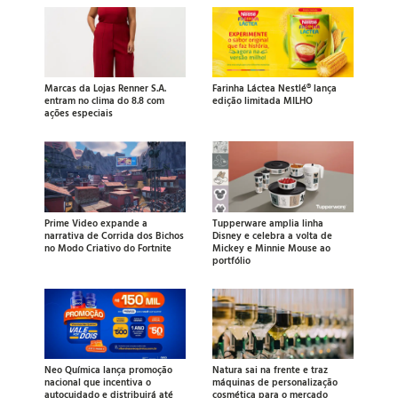
Marcas da Lojas Renner S.A.
Farinha Láctea Nestlé® lança
entram no clima do 8.8 com
edição limitada MILHO
ações especiais
Prime Video expande a
Tupperware amplia linha
narrativa de Corrida dos Bichos
Disney e celebra a volta de
no Modo Criativo do Fortnite
Mickey e Minnie Mouse ao
portfólio
Neo Química lança promoção
Natura sai na frente e traz
nacional que incentiva o
máquinas de personalização
autocuidado e distribuirá até
cosmética para o mercado