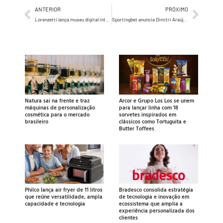
ANTERIOR
PRÓXIMO
Lorenzetti lança museu digital interativo, que enaltece a trajetória centenária da empresa
Sportingbet anuncia Dimitri Araújo como novo Head de Marketing
Natura sai na frente e traz
Arcor e Grupo Los Los se unem
máquinas de personalização
para lançar linha com 18
cosmética para o mercado
sorvetes inspirados em
brasileiro
clássicos como Tortuguita e
Butter Toffees
Philco lança air fryer de 11 litros
Bradesco consolida estratégia
que reúne versatilidade, ampla
de tecnologia e inovação em
capacidade e tecnologia
ecossistema que amplia a
experiência personalizada dos
clientes