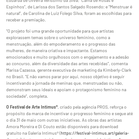
Eduarda de Oliveira Veríssimo da Silva; “Cama de Rosas e
Espinhos”, de Larissa dos Santos Salgado Rosendo; e “Menstruar é
natural”, de Carolina de Luiz Folego Silva, foram as escolhidas para
receber a premiação.
“O projeto foi uma grande oportunidade para que artistas
explorassem temas sobre o universo feminino, como a
menstruação, além do empoderamento e o progresso das
mulheres, de maneira criativa e impactante. Estamos
emocionados e muito orgulhosos com o engajamento e a adesão
ao concurso, além da diversidade das artes recebidas”, comenta
Marisa Cazassa, gerente executiva de marketing da Kimberly-Clark
no Brasil. “E não vamos parar por aqui, nosso objetivo é seguir
incentivando a jornada de meninas que, menstruadas ou não,
demonstram seus ideais e apoiam o protagonismo feminino na
sociedade”, completa.
O Festival de Arte Intimus®
, criado pela agência PROS, reforça o
propósito da marca de incentivar o progresso feminino e segue até
o dia 31 de maio com outras iniciativas. As obras das artistas
Amora Moreira e Di Couto estão disponíveis para download
gratuito na Galeria Intimus® (
https://festival-intimus.art/galeria-