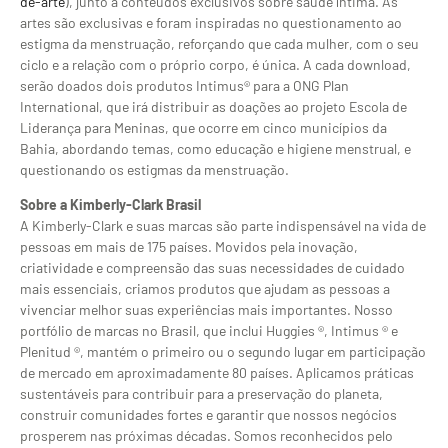
de-arte
), junto a conteúdos exclusivos sobre saúde íntima. As
artes são exclusivas e foram inspiradas no questionamento ao
estigma da menstruação, reforçando que cada mulher, com o seu
ciclo e a relação com o próprio corpo, é única. A cada download,
serão doados dois produtos Intimus® para a ONG Plan
International, que irá distribuir as doações ao projeto Escola de
Liderança para Meninas, que ocorre em cinco municípios da
Bahia, abordando temas, como educação e higiene menstrual, e
questionando os estigmas da menstruação.
Sobre a Kimberly-Clark Brasil
A Kimberly-Clark e suas marcas são parte indispensável na vida de
pessoas em mais de 175 países. Movidos pela inovação,
criatividade e compreensão das suas necessidades de cuidado
mais essenciais, criamos produtos que ajudam as pessoas a
vivenciar melhor suas experiências mais importantes. Nosso
portfólio de marcas no Brasil, que inclui Huggies ®, Intimus ® e
Plenitud ®, mantém o primeiro ou o segundo lugar em participação
de mercado em aproximadamente 80 países. Aplicamos práticas
sustentáveis para contribuir para a preservação do planeta,
construir comunidades fortes e garantir que nossos negócios
prosperem nas próximas décadas. Somos reconhecidos pelo