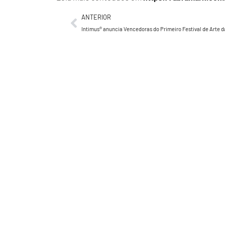
ANTERIOR