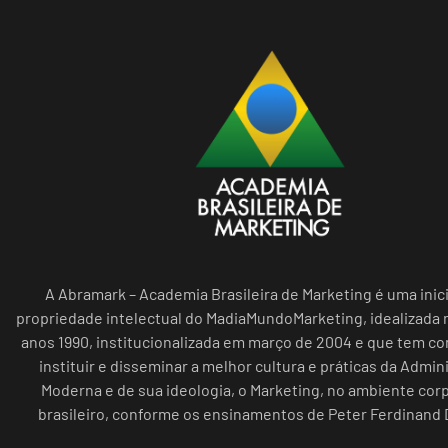
A Abramark – Academia Brasileira de Marketing é uma inici
propriedade intelectual do MadiaMundoMarketing, idealizada n
anos 1990, institucionalizada em março de 2004 e que tem c
instituir e disseminar a melhor cultura e práticas da Admin
Moderna e de sua ideologia, o Marketing, no ambiente cor
brasileiro, conforme os ensinamentos de Peter Ferdinand 