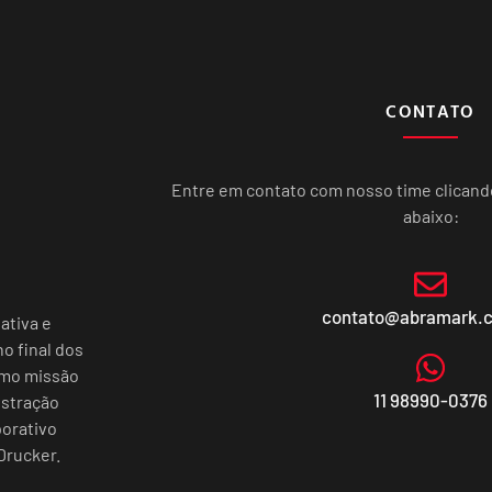
CONTATO
Entre em contato com nosso time clican
abaixo:
contato@abramark.
ativa e
o final dos
omo missão
11 98990-0376
istração
porativo
Drucker.