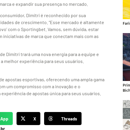
a marca e expandir sua presença no mercado.
 consumidor, Dimitri é reconhecido por sua
nidades de crescimento. “Esse mercado é altamente
Far
ovo’ com o Sportingbet. Vamos, sem dúvida, estar
m iniciativas de marca que conectam mais com as
de Dimitri trará uma nova energia para a equipe e
a melhor experiência para seus usuários.
s de apostas esportivas, oferecendo uma ampla gama
Pri
Com um compromisso com a inovação e o
Bic
experiência de apostas única para seus usuários.
sApp
X
Threads
.br