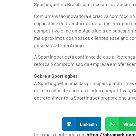
Sportingbet no Brasil, com foco em fortalecer 
Com uma visão inovadora e criativa com foco no
capacidade de transformar desafios em oportu
competitivo e me empolga a ideia de buscar o ‘n
mais próximos dos nossos clientes esse ano co
pessoas”, afirma Araujo.
A Sportingbet está confiante de que a liderança 
reforça o compromisso da empresa em oferecer 
Sobre a Sportingbet
A Sportingbet é uma das principais plataforma
de mercados de apostas e odds competitivas. 
entretenimento, a Sportingbet proporciona uma 
LinkedIn
What
Leia mais conteúdos em
https://abramark.com