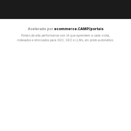
Acelerado por
ecommerce.CAMP/portais
Portais de alta performance com IA que aprendem a cada visita,
indexados e otimizados para SEO, GEO e LLMs, em piloto automático.