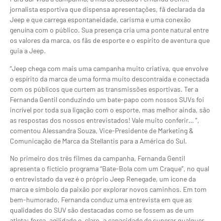
jornalista esportiva que dispensa apresentações, fã declarada da
Jeep e que carrega espontaneidade, carisma e uma conexão
genuína com o público. Sua presença cria uma ponte natural entre
os valores da marca, os fãs de esporte e o espírito de aventura que
guia a Jeep.
“Jeep chega com mais uma campanha muito criativa, que envolve
o espírito da marca de uma forma muito descontraída e conectada
com os públicos que curtem as transmissões esportivas. Ter a
Fernanda Gentil conduzindo um bate-papo com nossos SUVs foi
incrível por toda sua ligação com o esporte, mas melhor ainda, são
as respostas dos nossos entrevistados! Vale muito conferir… ”,
comentou Alessandra Souza, Vice-Presidente de Marketing &
Comunicação de Marca da Stellantis para a América do Sul.
No primeiro dos três filmes da campanha, Fernanda Gentil
apresenta o fictício programa “Bate-Bola com um Craque”, no qual
o entrevistado da vez é o próprio Jeep Renegade, um ícone da
marca e símbolo da paixão por explorar novos caminhos. Em tom
bem-humorado, Fernanda conduz uma entrevista em que as
qualidades do SUV são destacadas como se fossem as de um
atleta: força, agilidade e, claro, a capacidade de superar qualquer