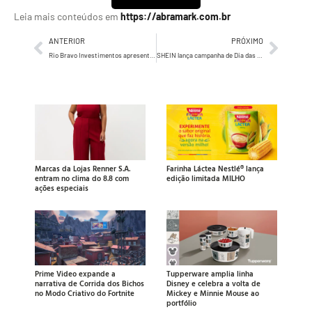
Leia mais conteúdos em
https://abramark.com.br
ANTERIOR
PRÓXIMO
Rio Bravo Investimentos apresenta carteira tokenizada em primeira campanha voltada ao público final
SHEIN lança campanha de Dia das Mães com Giovanna Ewbank e Títi
Marcas da Lojas Renner S.A.
Farinha Láctea Nestlé® lança
entram no clima do 8.8 com
edição limitada MILHO
ações especiais
Prime Video expande a
Tupperware amplia linha
narrativa de Corrida dos Bichos
Disney e celebra a volta de
no Modo Criativo do Fortnite
Mickey e Minnie Mouse ao
portfólio