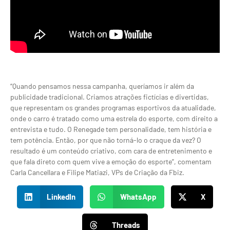
“Quando pensamos nessa campanha, queríamos ir além da
publicidade tradicional. Criamos atrações fictícias e divertidas,
que representam os grandes programas esportivos da atualidade,
onde o carro é tratado como uma estrela do esporte, com direito a
entrevista e tudo. O Renegade tem personalidade, tem história e
tem potência. Então, por que não torná-lo o craque da vez? O
resultado é um conteúdo criativo, com cara de entretenimento e
que fala direto com quem vive a emoção do esporte”, comentam
Carla Cancellara e Filipe Matiazi, VPs de Criação da Fbiz.
LinkedIn
WhatsApp
X
Threads