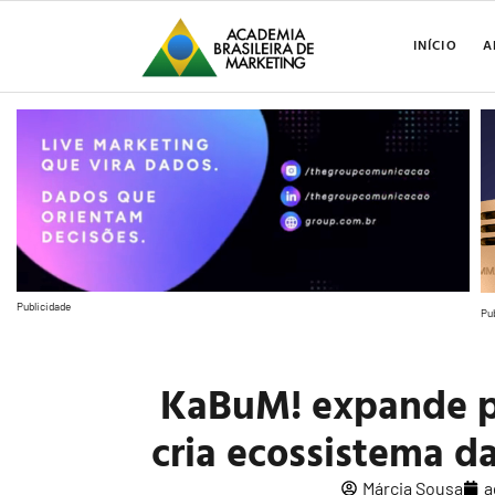
INÍCIO
A
Publicidade
Pu
KaBuM! expande p
cria ecossistema d
Márcia Sousa
a