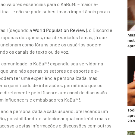
o valores essenciais para o KaBuM! – maior e-
na – e não se pode subestimar a importância para o
rasil (segundo a
World Population Review
), o Discord é
Mas
ão apenas dos games, mas de variados temas, já que
met
funcionam como fóruns onde os usuários podem
apr
do os canais de texto ou de voz.
ua comunidade, o KaBuM! expandiu seu servidor na
que une não apenas os setores de esports e e-
odem ter uma experiência personalizada, mas
ma gamificado de interações, permitindo que os
diretamente pelo Discord, um canal de discussão
om influencers e embaixadores KaBuM!.
Tod
iência personalizada a cada usuário, oferecendo um
apr
ão, possibilitando-o selecionar qual conteúdo mais o
202
 o acesso a estas informações e discussões com outros