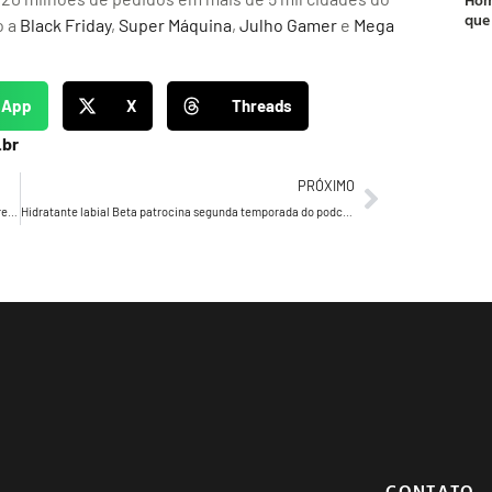
que
o a
Black Friday
,
Super Máquina
,
Julho Gamer
e
Mega
sApp
X
Threads
.br
PRÓXIMO
Drucker’s Daily 788 – Drucker passou a alertar todas as empresas a adoção de um novo modelo…
Hidratante labial Beta patrocina segunda temporada do podcast Make Pod
CONTATO