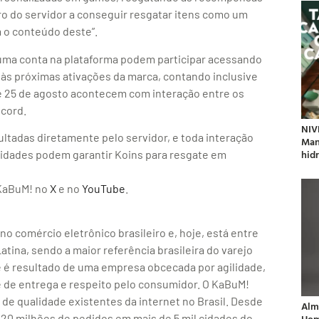
bro do servidor a conseguir resgatar itens como um
 o conteúdo deste”.
m uma conta na plataforma podem participar acessando
s às próximas ativações da marca, contando inclusive
 e 25 de agosto acontecem com interação entre os
cord.
NIV
tadas diretamente pelo servidor, e toda interação
Man
hidr
ividades podem garantir Koins para resgate em
 KaBuM! no
X
e no
YouTube
.
 comércio eletrônico brasileiro e, hoje, está entre
ina, sendo a maior referência brasileira do varejo
e é resultado de uma empresa obcecada por agilidade,
 de entrega e respeito pelo consumidor. O KaBuM!
s de qualidade existentes da internet no Brasil. Desde
Alm
Hom
 20 milhões de pedidos em mais de 5 mil cidades do