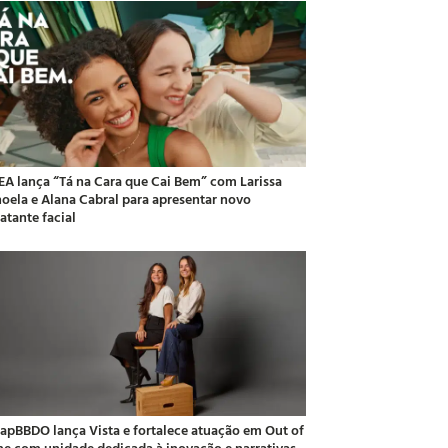
EA lança “Tá na Cara que Cai Bem” com Larissa
oela e Alana Cabral para apresentar novo
atante facial
apBBDO lança Vista e fortalece atuação em Out of
e com unidade dedicada à inovação e narrativas