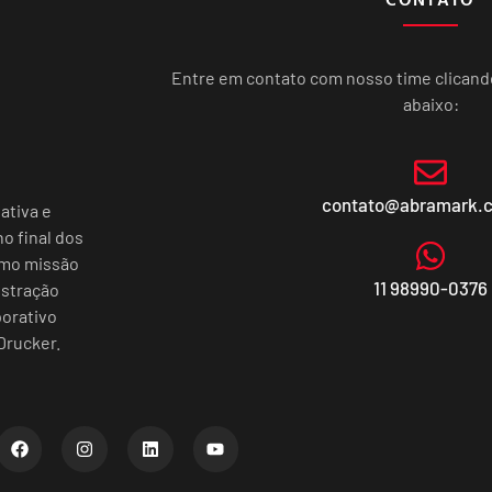
Entre em contato com nosso time clican
abaixo:
contato@abramark.
ativa e
o final dos
omo missão
11 98990-0376
istração
porativo
Drucker.