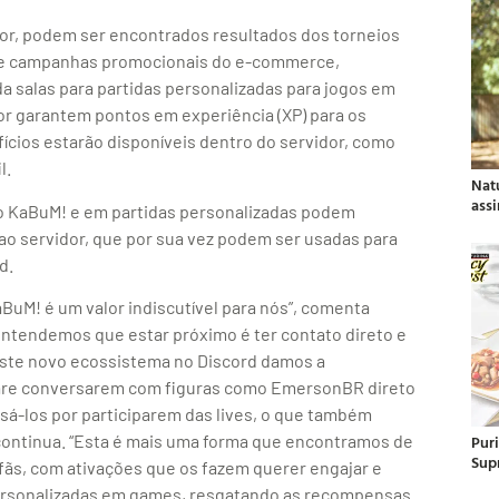
dor, podem ser encontrados resultados dos torneios
s e campanhas promocionais do e-commerce,
a salas para partidas personalizadas para jogos em
or garantem pontos em experiência (XP) para os
fícios estarão disponíveis dentro do servidor, como
l.
Nat
ass
o KaBuM! e em partidas personalizadas podem
ao servidor, que por sua vez podem ser usadas para
d.
BuM! é um valor indiscutível para nós”, comenta
ntendemos que estar próximo é ter contato direto e
 este novo ecossistema no Discord damos a
ware conversarem com figuras como EmersonBR direto
sá-los por participarem das lives, o que também
continua. “Esta é mais uma forma que encontramos de
Pur
Sup
fãs, com ativações que os fazem querer engajar e
 personalizadas em games, resgatando as recompensas