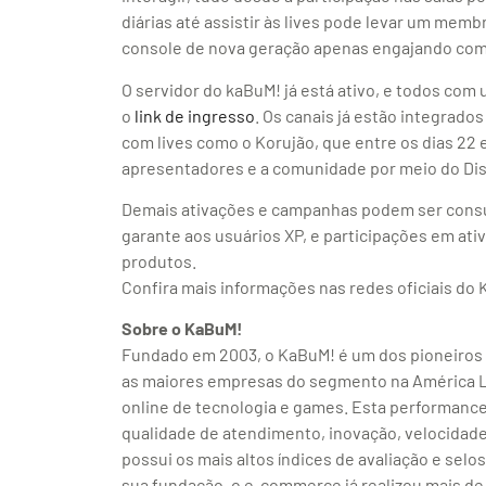
diárias até assistir às lives pode levar um mem
console de nova geração apenas engajando com
O servidor do kaBuM! já está ativo, e todos co
o
link de ingresso
. Os canais já estão integrado
com lives como o Korujão, que entre os dias 22
apresentadores e a comunidade por meio do Dis
Demais ativações e campanhas podem ser consul
garante aos usuários XP, e participações em at
produtos.
Confira mais informações nas redes oficiais do
Sobre o KaBuM!
Fundado em 2003, o KaBuM! é um dos pioneiros no
as maiores empresas do segmento na América Lat
online de tecnologia e games. Esta performanc
qualidade de atendimento, inovação, velocidade
possui os mais altos índices de avaliação e selo
sua fundação, o e-commerce já realizou mais de