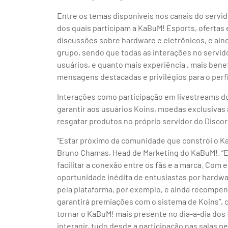
Entre os temas disponíveis nos canais do servi
dos quais participam a KaBuM! Esports, oferta
discussões sobre hardware e eletrônicos, e aind
grupo, sendo que todas as interações no servid
usuários, e quanto mais experiência , mais bene
mensagens destacadas e privilégios para o perfi
Interações como participação em livestreams d
garantir aos usuários Koins, moedas exclusivas 
resgatar produtos no próprio servidor do Discor
“Estar próximo da comunidade que constrói o Ka
Bruno Chamas, Head de Marketing do KaBuM!. “E
facilitar a conexão entre os fãs e a marca. Com
oportunidade inédita de entusiastas por hard
pela plataforma, por exemplo, e ainda recompen
garantirá premiações com o sistema de Koins”, 
tornar o KaBuM! mais presente no dia-a-dia dos 
interagir, tudo desde a participação nas salas