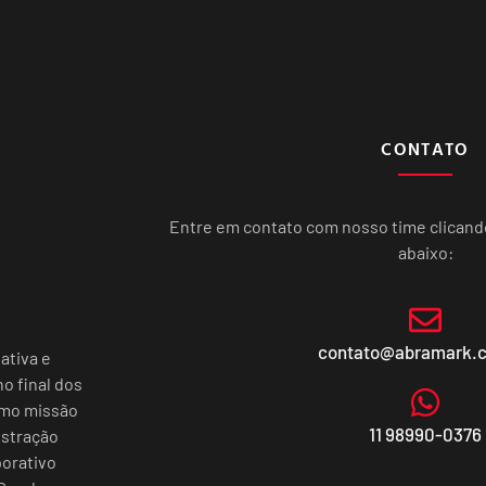
CONTATO
Entre em contato com nosso time clican
abaixo:
contato@abramark.
ativa e
o final dos
omo missão
11 98990-0376
istração
porativo