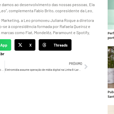
ue damos ao desenvolvimento das nossas pessoas. Ela
Leo”, complementa Fabio Brito, copresidente da Leo.
 Marketing, a Leo promoveu Juliana Roque a diretora
o-se à copresidência formada por Rafaela Queiroz e
ra marcas como Fiat, Mondelēz, Paramount e Spotify.
Per
por
sApp
X
Threads
.br
PRÓXIMO
Starbucks Brasil lança Mocha em Dose Dupla com promoção 2 por 1 entre 18 e 21 de junho
Eletromidia assume operação de mídia digital na Linha 6-Laranja do metrô de São Paulo com mais de 1.600 pontos de contato
Publ
San