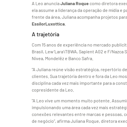
A Leo anuncia
Juliana Roque
como diretora exec
ela assume a liderança da operação de mídia e p
frente da área, Juliana acompanha projetos pa
EssilorLuxottica
.
A trajetória
Com 15 anos de experiência no mercado publicit
Brasil, Lew’Lara\TBWA, Sapient AG2 e F/Nazca 
Nivea, Mondelēz e Banco Safra.
“A Juliana reúne visão estratégica, repertório 
clientes. Sua trajetória dentro e fora da Leo mo
disciplina cada vez mais importante para a cons
copresidente da Leo.
“A Leo vive um momento muito potente. Assumir
impulsionando uma área cada vez mais estratégi
conexões relevantes entre marcas e pessoas, co
de negócio”, afirma Juliana Roque, diretora exec