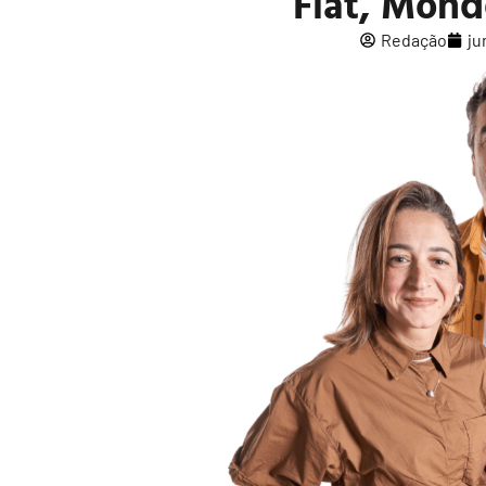
Fiat, Mond
Redação
ju