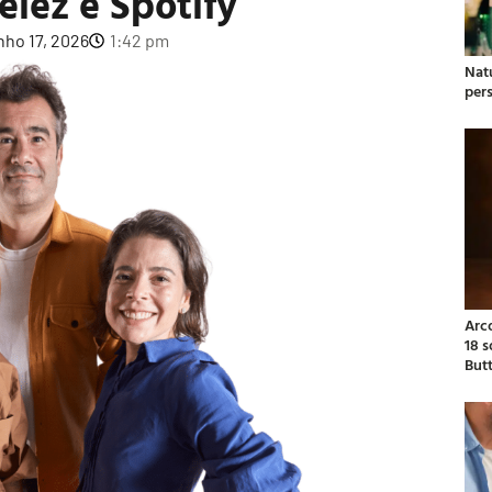
elēz e Spotify
nho 17, 2026
1:42 pm
Natu
per
Arc
18 
But