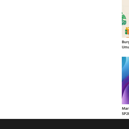
Bur
Uma
Mar
SP2