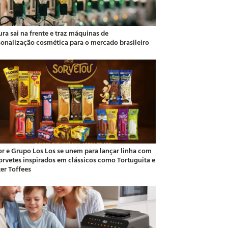
ra sai na frente e traz máquinas de
sonalização cosmética para o mercado brasileiro
or e Grupo Los Los se unem para lançar linha com
sorvetes inspirados em clássicos como Tortuguita e
ter Toffees