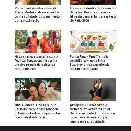
Mastercard desafia velocista
Todas as Estradas Te Levam Pra
Thiago André a alcançar metrô
Barretos: Brahma apresenta
com a agilidade do pagamento
filme da campanha para a Festa
por aproximação
do Peão 2026
Natura renova parceria com o
Purina Fancy Feast® amplia
Festival Sensacional! e assina
portfólio com nova linha
um dos principais palcos da
Supremo e traz experiência
edição de 2026
gourmet para gatos
NIVEA lança “Tá na Cara que
AlmapBBDO lança Vista e
Cai Bem” com Larissa Manoela
fortalece atuação em Out of
e Alana Cabral para apresentar
Home com unidade dedicada à
novo hidratante facial
inovação e narrativas que
priorizam a criatividade