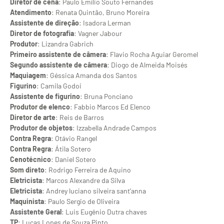
Diretor de cena
: Paulo Emílio Souto Fernandes
Atendimento
: Renata Quintão, Bruno Moreira
Assistente de direção
: Isadora Lerman
Diretor de fotografia
: Vagner Jabour
Produtor
: Lizandra Gabrich
Primeiro assistente de câmera
: Flavio Rocha Aguiar Geromel
Segundo assistente de câmera
: Diogo de Almeida Moisés
Maquiagem
: Géssica Amanda dos Santos
Figurino
: Camila Godoi
Assistente de figurino
: Bruna Ponciano
Produtor de elenco
: Fabbio Marcos Ed Elenco
Diretor de arte
: Reis de Barros
Produtor de objetos
: Izzabella Andrade Campos
Contra Regra
: Otávio Rangel
Contra Regra
: Átila Sotero
Cenotécnico
: Daniel Sotero
Som direto
: Rodrigo Ferreira de Aquino
Eletricista
: Marcos Alexandre da Silva
Eletricista
: Andrey luciano silveira sant’anna
Maquinista
: Paulo Sergio de Oliveira
Assistente Geral
: Luis Eugênio Dutra chaves
TP
: Lucas Lopes de Souza Pinto