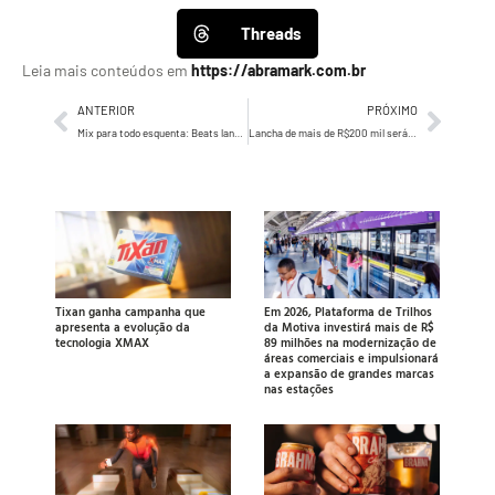
Threads
Leia mais conteúdos em
https://abramark.com.br
ANTERIOR
PRÓXIMO
Mix para todo esquenta: Beats lança campanha para dominar o momento pré-festa
Lancha de mais de R$200 mil será sorteada no São Paulo Boat Show
Tixan ganha campanha que
Em 2026, Plataforma de Trilhos
apresenta a evolução da
da Motiva investirá mais de R$
tecnologia XMAX
89 milhões na modernização de
áreas comerciais e impulsionará
a expansão de grandes marcas
nas estações