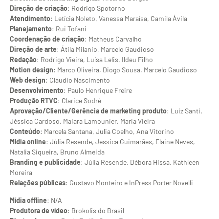
Direção de criação
: Rodrigo Spotorno
Atendimento
: Letícia Noleto, Vanessa Maraísa, Camila Ávila
Planejamento
: Rui Tofani
Coordenação de criação
: Matheus Carvalho
Direção de arte
: Átila Milanio, Marcelo Gaudioso
Redação
: Rodrigo Vieira, Luísa Lelis, Ildeu Filho
Motion design
: Marco Oliveira, Diogo Sousa, Marcelo Gaudioso
Web design
: Cláudio Nascimento
Desenvolvimento
: Paulo Henrique Freire
Produção RTVC
: Clarice Sodré
Aprovação/Cliente/Gerência de marketing produto
: Luiz Santi,
Jéssica Cardoso, Maiara Lamounier, Maria Vieira
Conteúdo
: Marcela Santana, Julia Coelho, Ana Vitorino
Mídia online
: Júlia Resende, Jessica Guimarães, Elaine Neves,
Natalia Siqueira, Bruno Almeida
Branding e publicidade
: Júlia Resende, Débora Hissa, Kathleen
Moreira
Relações públicas
: Gustavo Monteiro e InPress Porter Novelli
Mídia offline
: N/A
Produtora de vídeo
: Brokolis do Brasil