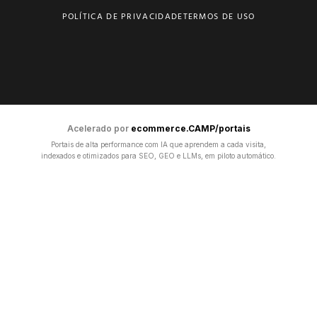
POLÍTICA DE PRIVACIDADE
TERMOS DE USO
Acelerado por
ecommerce.CAMP/portais
Portais de alta performance com IA que aprendem a cada visita,
indexados e otimizados para SEO, GEO e LLMs, em piloto automático.