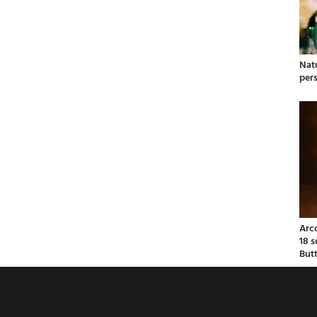
Natu
per
Arc
18 
But