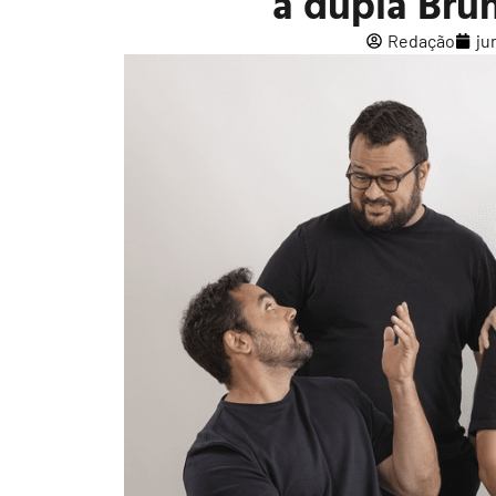
a dupla Bru
Redação
ju