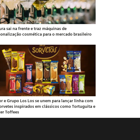
ra sai na frente e traz máquinas de
sonalização cosmética para o mercado brasileiro
or e Grupo Los Los se unem para lançar linha com
sorvetes inspirados em clássicos como Tortuguita e
ter Toffees