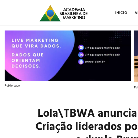
INÍCIO
A
Publicidade
Pu
Lola\TBWA anuncia 
Criação liderados po