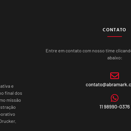
CONTATO
Entre em contato com nosso time clican
abaixo:
contato@abramark.
ativa e
o final dos
omo missão
11 98990-0376
istração
porativo
Drucker.