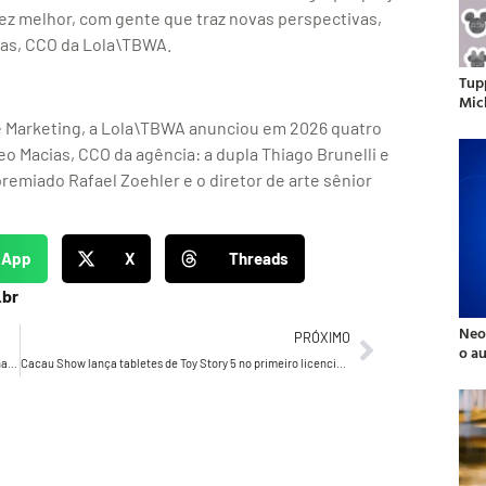
ez melhor, com gente que traz novas perspectivas,
cias, CCO da Lola\TBWA.
Tup
Mic
e Marketing, a Lola\TBWA anunciou em 2026 quatro
eo Macias, CCO da agência: a dupla Thiago Brunelli e
premiado Rafael Zoehler e o diretor de arte sênior
sApp
X
Threads
.br
Neo
PRÓXIMO
o a
Energisa Distribuidora apresenta novo branding com a assinatura “Energisa, Brasil!” conduzido pelo Grupo Sal
Cacau Show lança tabletes de Toy Story 5 no primeiro licenciamento com a Disney