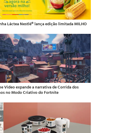
inha Láctea Nestlé® lança edição limitada MILHO
me Video expande a narrativa de Corrida dos
hos no Modo Criativo do Fortnite