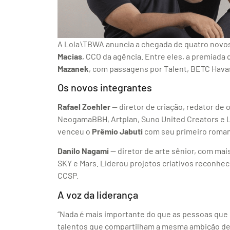
A Lola\TBWA anuncia a chegada de quatro novos 
Macias
, CCO da agência. Entre eles, a premiada 
Mazanek
, com passagens por Talent, BETC Havas
Os novos integrantes
Rafael Zoehler
— diretor de criação, redator d
NeogamaBBH, Artplan, Suno United Creators e Le
venceu o
Prêmio Jabuti
com seu primeiro romanc
Danilo Nagami
— diretor de arte sênior, com mai
SKY e Mars. Liderou projetos criativos reconhec
CCSP.
A voz da liderança
“Nada é mais importante do que as pessoas que 
talentos que compartilham a mesma ambição de f