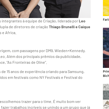
Far
integrantes à equipe de Criação, liderada por
Leo
dupla de diretores de criação
Thiago Brunelli e Caique
 e Africa.
e origem, com passagens por DM9, Wieden+Kennedy,
o. Além dos principais prêmios da publicidade,
e, “As Fronteiras de Oline”.
Pri
s de 15 anos de experiência criando para Samsung,
Bic
idos em festivais como NY Festivals e Festival do
escolhemos trazer para o time. É muito bom ver
azer trabalhos incríveis se unindo a um grupo que já