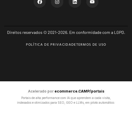
Direitos reservados © 2021-2026. Em conformidade com a LGPD.
POLÍTICA DE PRIVACIDADE
TERMOS DE USO
Acelerado por
ecommerce.CAMP/portais
Portais de alta performance com IA que aprendem a cada visita,
indexados e otimizados para SEO, GEO e LLMs, em piloto automático.