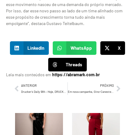
esse movimento nasceu de uma demanda do próprio mercado.
Por isso, dar esse novo passo ao lado de um time alinhado com
esse propósito de crescimento torna tudo ainda mais
empolgante”, destaca Gustavo Teitelbaum.
LinkedIn
WhatsApp
X
Threads
Leia mais conteúdos em
https://abramark.com.br
ANTERIOR
PRÓXIMO
Drucker’s Daily 984 – Hoje, DRUCKER alerta a todos os profissionais que sempre deveriam…
Em nova campanha, Gino-Canesten® incentiva consumidores a “botarem a ‘ppk’ na mesa”