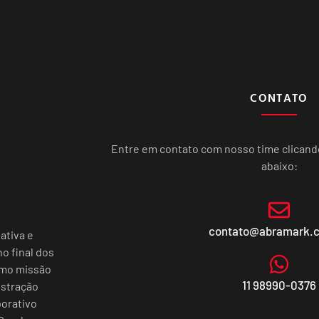
CONTATO
Entre em contato com nosso time clican
abaixo:
contato@abramark.
ativa e
o final dos
omo missão
11 98990-0376
istração
porativo