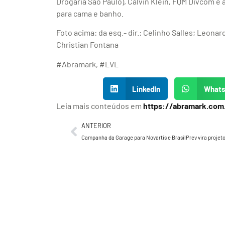
Drogaria São Paulo), Calvin Klein, FQM Divcom e 
para cama e banho.
Foto acima: da esq.- dir.: Celinho Salles; Leon
Christian Fontana
#Abramark, #LVL
LinkedIn
What
Leia mais conteúdos em
https://abramark.com
ANTERIOR