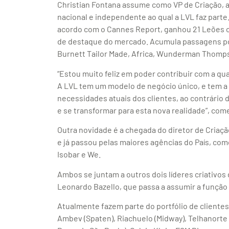
Christian Fontana assume como VP de Criação,
nacional e independente ao qual a LVL faz part
acordo com o Cannes Report, ganhou 21 Leões c
de destaque do mercado. Acumula passagens po
Burnett Tailor Made, Africa, Wunderman Thomps
“Estou muito feliz em poder contribuir com a qu
A LVL tem um modelo de negócio único, e tem a
necessidades atuais dos clientes, ao contrário
e se transformar para esta nova realidade”, com
Outra novidade é a chegada do diretor de Criaç
e já passou pelas maiores agências do País, c
Isobar e We.
Ambos se juntam a outros dois líderes criativos d
Leonardo Bazello, que passa a assumir a função 
Atualmente fazem parte do portfólio de cliente
Ambev (Spaten), Riachuelo (Midway), Telhanorte