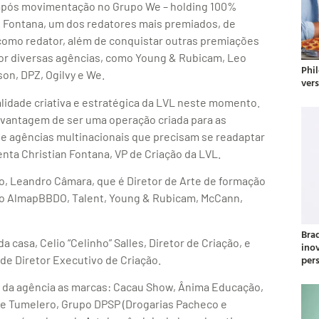
 após movimentação no Grupo We – holding 100%
e. Fontana, um dos redatores mais premiados, de
omo redator, além de conquistar outras premiações
r diversas agências, como Young & Rubicam, Leo
Phil
on, DPZ, Ogilvy e We.
ver
alidade criativa e estratégica da LVL neste momento.
 vantagem de ser uma operação criada para as
 de agências multinacionais que precisam se readaptar
enta Christian Fontana, VP de Criação da LVL.
ão, Leandro Câmara, que é Diretor de Arte de formação
omo AlmapBBDO, Talent, Young & Rubicam, McCann,
Bra
a casa, Celio “Celinho” Salles, Diretor de Criação, e
ino
per
de Diretor Executivo de Criação.
s da agência as marcas: Cacau Show, Ânima Educação,
 e Tumelero, Grupo DPSP (Drogarias Pacheco e