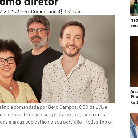
omo diretor
7, 2022
Sem Comentários
9:30 am
Natu
per
Arc
18 
But
agência comandada por Beto Campos, CEO da LVL e
 objetivo de deixar sua pauta criativa ainda mais
das marcas que estão no seu portfólio – todas Top of