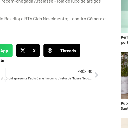
a recém-chegada Artelassê – loja de luxo de artigos
ardo Bazello; a RTV Cida Nascimento; Leandro Câmara e
Per
por
sApp
X
Threads
.br
PRÓXIMO
Campanha da Garage para Novartis e BrasilPrev vira projeto de lei após 10 anos
Druid apresenta Paulo Carvalho como diretor de Mídia e Negócios
Publ
San