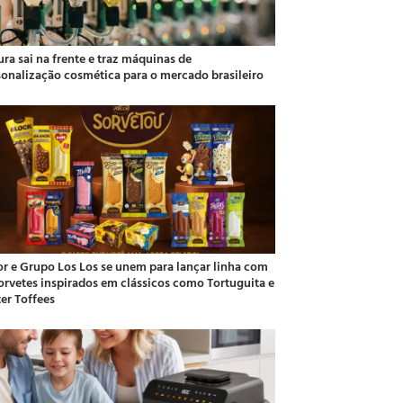
ra sai na frente e traz máquinas de
sonalização cosmética para o mercado brasileiro
or e Grupo Los Los se unem para lançar linha com
sorvetes inspirados em clássicos como Tortuguita e
ter Toffees