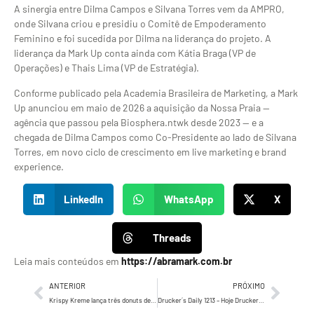
A sinergia entre Dilma Campos e Silvana Torres vem da AMPRO,
onde Silvana criou e presidiu o Comitê de Empoderamento
Feminino e foi sucedida por Dilma na liderança do projeto. A
liderança da Mark Up conta ainda com Kátia Braga (VP de
Operações) e Thais Lima (VP de Estratégia).
Conforme publicado pela Academia Brasileira de Marketing, a Mark
Up anunciou em maio de 2026 a aquisição da Nossa Praia —
agência que passou pela Biosphera.ntwk desde 2023 — e a
chegada de Dilma Campos como Co-Presidente ao lado de Silvana
Torres, em novo ciclo de crescimento em live marketing e brand
experience.
LinkedIn
WhatsApp
X
Threads
Leia mais conteúdos em
https://abramark.com.br
ANTERIOR
PRÓXIMO
Krispy Kreme lança três donuts de Mestres do Universo com He-Man, Esqueleto e Gato Guerreiro a partir de hoje
Drucker´s Daily 1213 – Hoje Drucker fala sobre a importância de se considerar a cultura de uma…