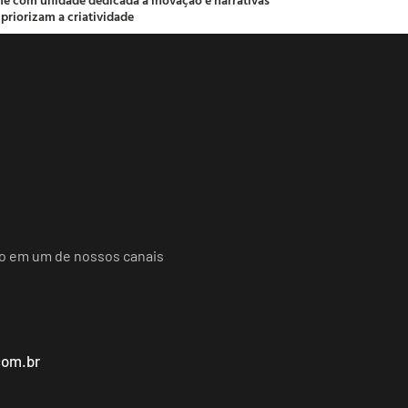
 priorizam a criatividade
do em um de nossos canais
com.br