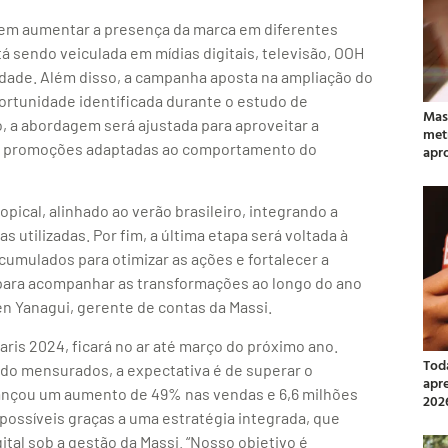
ca em aumentar a presença da marca em diferentes
tá sendo veiculada em mídias digitais, televisão, OOH
ilidade. Além disso, a campanha aposta na ampliação do
ortunidade identificada durante o estudo de
Mas
 a abordagem será ajustada para aproveitar a
met
 e promoções adaptadas ao comportamento do
apr
ical, alinhado ao verão brasileiro, integrando a
s utilizadas. Por fim, a última etapa será voltada à
cumulados para otimizar as ações e fortalecer a
a para acompanhar as transformações ao longo do ano
aren Yanagui, gerente de contas da Massi.
ris 2024, ficará no ar até março do próximo ano.
Tod
ndo mensurados, a expectativa é de superar o
apr
ançou um aumento de 49% nas vendas e 6,6 milhões
202
possíveis graças a uma estratégia integrada, que
tal sob a gestão da Massi. “Nosso objetivo é