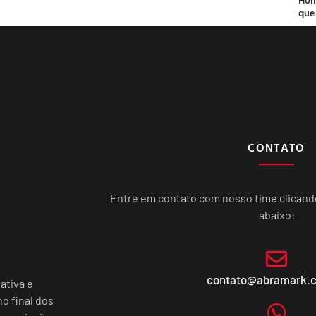
que
CONTATO
Entre em contato com nosso time clican
abaixo:
contato@abramark.
ativa e
o final dos