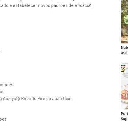
ado e estabelecer novos padrões de eficácia”,
Nat
a
ass
rcondes
mos
Analyst): Ricardo Pires e João Dias
Pur
Sup
bet