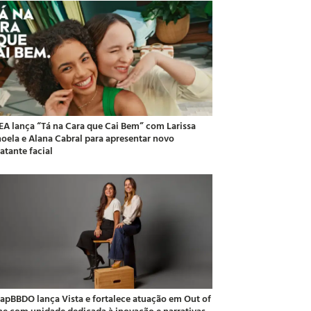
EA lança “Tá na Cara que Cai Bem” com Larissa
oela e Alana Cabral para apresentar novo
atante facial
apBBDO lança Vista e fortalece atuação em Out of
e com unidade dedicada à inovação e narrativas