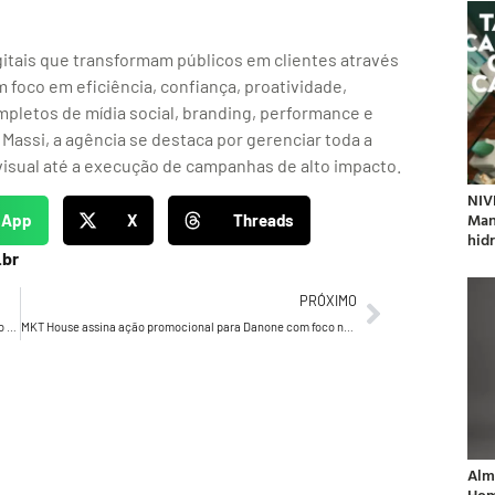
gitais que transformam públicos em clientes através
 foco em eficiência, confiança, proatividade,
ompletos de mídia social, branding, performance e
 Massi, a agência se destaca por gerenciar toda a
 visual até a execução de campanhas de alto impacto.
NIV
Man
sApp
X
Threads
hidr
.br
PRÓXIMO
Ipiranga e Je M’Appelle Brasil trazem coleção de Paris para o consumidor
MKT House assina ação promocional para Danone com foco na geração prateada
Alm
Hom