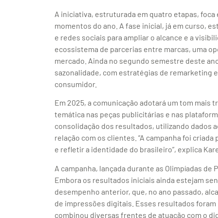
A iniciativa, estruturada em quatro etapas, fo
momentos do ano. A fase inicial, já em curso, es
e redes sociais para ampliar o alcance e a visib
ecossistema de parcerias entre marcas, uma op
mercado. Ainda no segundo semestre deste ano,
sazonalidade, com estratégias de remarketing
consumidor.
Em 2025, a comunicação adotará um tom mais trop
temática nas peças publicitárias e nas plataforma
consolidação dos resultados, utilizando dados a
relação com os clientes. “A campanha foi criad
e refletir a identidade do brasileiro”, explica K
A campanha, lançada durante as Olimpíadas de Pa
Embora os resultados iniciais ainda estejam se
desempenho anterior, que, no ano passado, alc
de impressões digitais. Esses resultados foram 
combinou diversas frentes de atuação com o digi