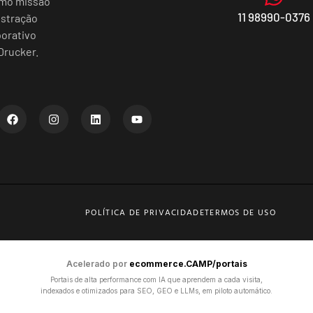
omo missão
11 98990-0376
istração
porativo
Drucker.
POLÍTICA DE PRIVACIDADE
TERMOS DE USO
Acelerado por
ecommerce.CAMP/portais
Portais de alta performance com IA que aprendem a cada visita,
indexados e otimizados para SEO, GEO e LLMs, em piloto automático.