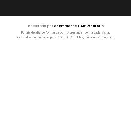
Acelerado por
ecommerce.CAMP/portais
Portais de alta performance com IA que aprendem a cada visita,
indexados e otimizados para SEO, GEO e LLMs, em piloto automático.