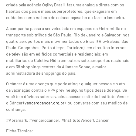
criada pela agência Ogilvy Brasil, faz uma analogia direta com os
hábitos dos pais e mães superprotetores, que exageram em
cuidados como na hora de colocar agasalho ou fazer a lancheira.
A campanha passa a ser veiculada em espaços da Eletromidia no
transporte sob trilhos de São Paulo, Rio de Janeiro e Salvador, nos
quatro aeroportos mais movimentados do Brasil (Rio-Galeão, São
Paulo-Congonhas, Porto Alegre, Fortaleza), em circuitos internos
de televisão em edifícios comerciais e residenciais; em
mobiliários do Coletiva Mídia em outros sete aeroportos nacionais
e em 39 shoppings centers da Aliansce Sonae, a maior
administradora de shoppings do país.
O câncer é uma doença que pode atingir qualquer pessoa e o ato
da vacinação contra o HPV previne alguns tipos dessa doença. Se
você tem dúvidas sobre a vacina, acesse o site do Instituto Vencer
o Câncer (
vencerocancer.org.br
), ou converse com seu médico de
confiança.
#Abramark, #vencerocancer, #InstitutoVencerOCancer
Ficha Técnica: