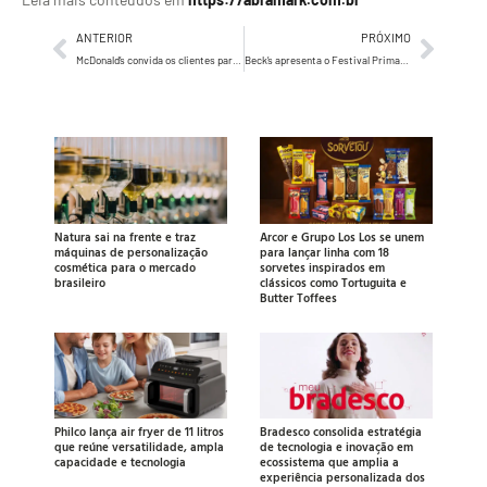
ANTERIOR
PRÓXIMO
McDonald’s convida os clientes para um bolão nacional
Beck’s apresenta o Festival Primavera Sound pela primeira vez no Brasil
Natura sai na frente e traz
Arcor e Grupo Los Los se unem
máquinas de personalização
para lançar linha com 18
cosmética para o mercado
sorvetes inspirados em
brasileiro
clássicos como Tortuguita e
Butter Toffees
Philco lança air fryer de 11 litros
Bradesco consolida estratégia
que reúne versatilidade, ampla
de tecnologia e inovação em
capacidade e tecnologia
ecossistema que amplia a
experiência personalizada dos