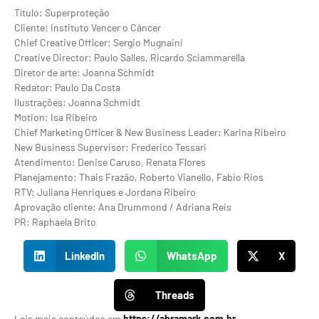
Título: Superproteção
Cliente: Instituto Vencer o Câncer
Chief Creative Officer: Sergio Mugnaini
Creative Director: Paulo Salles, Ricardo Sciammarella
Diretor de arte: Joanna Schmidt
Redator: Paulo Da Costa
Ilustrações: Joanna Schmidt
Motion: Isa Ribeiro
Chief Marketing Officer & New Business Leader: Karina Ribeiro
New Business Supervisor: Frederico Tessari
Atendimento: Denise Caruso, Renata Flores
Planejamento: Thais Frazão, Roberto Vianello, Fabio Rios
RTV: Juliana Henriques e Jordana Ribeiro
Aprovação cliente: Ana Drummond / Adriana Reis
PR: Raphaela Brito
LinkedIn
WhatsApp
X
Threads
Leia mais conteúdos em
https://abramark.com.br