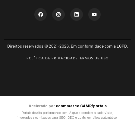
Direitos reservados © 2021-2026. Em conformidade com a LGPD.
POLÍTICA DE PRIVACIDADE
TERMOS DE USO
Acelerado por
ecommerce.CAMP/portais
Portais de alta performance com IA que aprendem a cada visita,
indexados e otimizados para SEO, GEO e LLMs, em piloto automático.