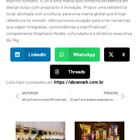
espírito humano. A On é uma marca que combina excelência em
design suíço com propósito e inovação. Propor uma semântica
local, alinhada com a cultura, para uma marca global que é hoje
referência no mundo, reforça nossa vocação para criar narrativas
que sejam integradas, contundentes e significativas”,
complementa Stephanie Noelle, cofundadora e diretora-executiva
da Tég.
LinkedIn
WhatsApp
X
Threads
Leia mais conteúdos em
https://abramark.com.br
ANTERIOR
PRÓXIMO
Africa Creative lança AfricaCreativeData e anuncia Ana Cester como nova CDTO
Grupo Farol acelera expansão no mercado de influência no Brasil e reforça equipe comercial