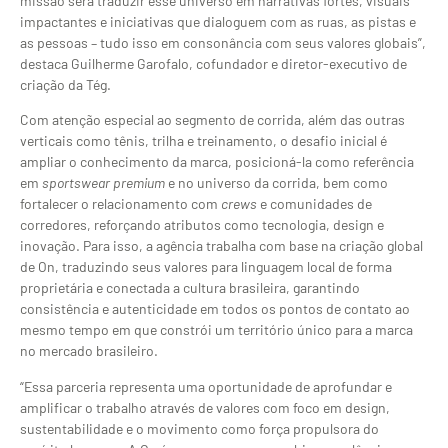
missão será traduzir esse universo em narrativas fortes, visuais
impactantes e iniciativas que dialoguem com as ruas, as pistas e
as pessoas – tudo isso em consonância com seus valores globais”,
destaca Guilherme Garofalo, cofundador e diretor-executivo de
criação da Tég.
Com atenção especial ao segmento de corrida, além das outras
verticais como tênis, trilha e treinamento, o desafio inicial é
ampliar o conhecimento da marca, posicioná-la como referência
em
sportswear premium
e no universo da corrida, bem como
fortalecer o relacionamento com
crews
e comunidades de
corredores, reforçando atributos como tecnologia, design e
inovação. Para isso, a agência trabalha com base na criação global
de On, traduzindo seus valores para linguagem local de forma
proprietária e conectada a cultura brasileira, garantindo
consistência e autenticidade em todos os pontos de contato ao
mesmo tempo em que constrói um território único para a marca
no mercado brasileiro.
“Essa parceria representa uma oportunidade de aprofundar e
amplificar o trabalho através de valores com foco em design,
sustentabilidade e o movimento como força propulsora do