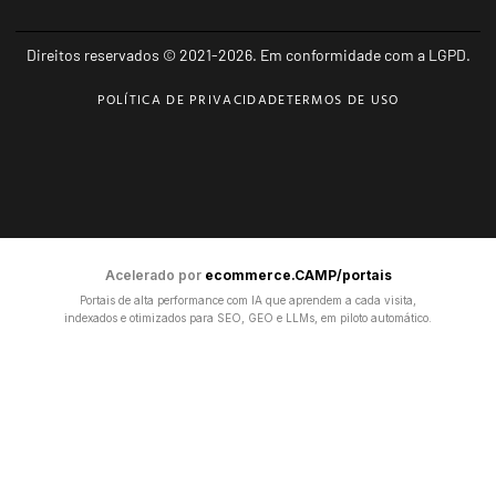
Direitos reservados © 2021-2026. Em conformidade com a LGPD.
POLÍTICA DE PRIVACIDADE
TERMOS DE USO
Acelerado por
ecommerce.CAMP/portais
Portais de alta performance com IA que aprendem a cada visita,
indexados e otimizados para SEO, GEO e LLMs, em piloto automático.