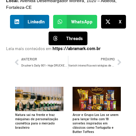
Local:
Avenida Desembargador Moreira, 1020 – Aldeota,
Fortaleza-CE
LinkedIn
WhatsApp
X
Threads
Leia mais conteúdos em
https://abramark.com.br
ANTERIOR
PRÓXIMO
Drucker’s Daily 901 – Hoje DRUCKER fala sobre o fim do ensino tal como o conhecemos…
Vanish intensifica estratégias de trade marketing para a volta às aulas
Natura sai na frente e traz
Arcor e Grupo Los Los se unem
máquinas de personalização
para lançar linha com 18
cosmética para o mercado
sorvetes inspirados em
brasileiro
clássicos como Tortuguita e
Butter Toffees