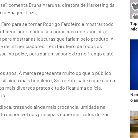
sa”, comenta Bruna Araruna, diretora de Marketing da
ano e Häagen-Dazs.
Tup
aro para se tornar Rodrigo Farofeiro e mostrar todo
Mic
 influenciador mudou seu nome nas redes sociais e
 para mostrar as loucuras que fariam pelo produto. A
te de influenciadores. Tem farofeiro de todos os
sa, no peixe, para dar um sabor extra no frango e até
tos anos. A marca representa muito do que o público
sil ainda mais brasileiro. Só a gente sabe o que é uma
 mais diversos pratos e tudo ficar uma delícia.
Neo
ro.
o a
ndioca, trazendo ainda mais crocância, umidade na
stá disponível nos principais supermercados de São