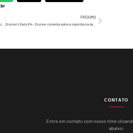
.br
PRÓXIMO
Julio Okubo anuncia nova gerente de Marketing e Comunicação
Drucker’s Daily 814 – Drucker comenta sobre a importância de preservarmo-nos atualizados
CONTATO
Entre em contato com nosso time clican
abaixo: