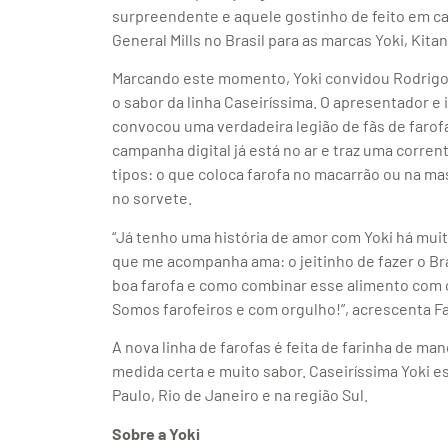
surpreendente e aquele gostinho de feito em ca
General Mills no Brasil para as marcas Yoki, Kit
Marcando este momento, Yoki convidou Rodrigo F
o sabor da linha Caseiríssima. O apresentador e
convocou uma verdadeira legião de fãs de farofa
campanha digital já está no ar e traz uma corren
tipos: o que coloca farofa no macarrão ou na mas
no sorvete.
“Já tenho uma história de amor com Yoki há mui
que me acompanha ama: o jeitinho de fazer o Bra
boa farofa e como combinar esse alimento com os
Somos farofeiros e com orgulho!”, acrescenta Fa
A nova linha de farofas é feita de farinha de ma
medida certa e muito sabor. Caseiríssima Yoki e
Paulo, Rio de Janeiro e na região Sul.
Sobre a Yoki