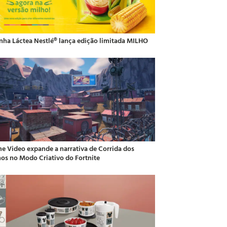
inha Láctea Nestlé® lança edição limitada MILHO
me Video expande a narrativa de Corrida dos
hos no Modo Criativo do Fortnite