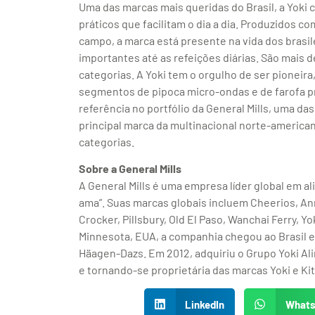
Uma das marcas mais queridas do Brasil, a Yoki
práticos que facilitam o dia a dia. Produzidos 
campo, a marca está presente na vida dos bras
importantes até as refeições diárias. São mais 
categorias. A Yoki tem o orgulho de ser pioneira
segmentos de pipoca micro-ondas e de farofa pr
referência no portfólio da General Mills, uma da
principal marca da multinacional norte-america
categorias.
Sobre a General Mills
A General Mills é uma empresa líder global em 
ama”. Suas marcas globais incluem Cheerios, Anni
Crocker, Pillsbury, Old El Paso, Wanchai Ferry, 
Minnesota, EUA, a companhia chegou ao Brasil 
Häagen-Dazs. Em 2012, adquiriu o Grupo Yoki A
e tornando-se proprietária das marcas Yoki e Ki
LinkedIn
What