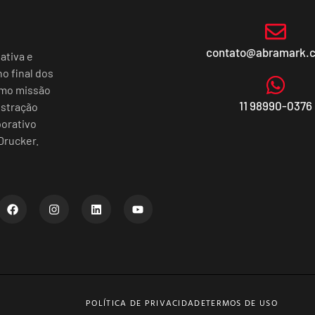
contato@abramark.
ativa e
o final dos
omo missão
11 98990-0376
istração
porativo
Drucker.
POLÍTICA DE PRIVACIDADE
TERMOS DE USO