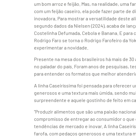
um bom arroz e feijão. Mas, na realidade, uma f
com um feijão caseiro, ela pode fazer parte de 
inovadora. Para mostrar a versatilidade deste ali
segundo dados da Nielsen (2024), acaba de lança
Costelinha Defumada, Cebola e Banana. E para c
Rodrigo Faro se torna o Rodrigo Farofeiro da Yo
experimentar a novidade.
Presente na mesa dos brasileiros há mais de 30
no paladar do país. Foram anos de pesquisas, 
para entender os formatos que melhor atender
A linha Caseiríssima foi pensada para oferecer
generosos e uma textura mais úmida, sendo muito
surpreendente e aquele gostinho de feito em ca
“Produzir alimentos que são uma paixão nacional
compromisso de entregar ao consumidor o que 
tendências de mercado e inovar. A linha Caseirí
farofa, com pedaços generosos e uma textura m