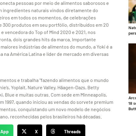
 conecta pessoas por meio de alimentos saborosos e
com ingredientes naturais vindos diretamente do
ileiros em todos os momentos, de celebrações
de 300 produtos em seu portfólio, distribuídos em 20
Natu
, e vencedora do Top of Mind 2020 e 2021, nos
per
onta, dois grandes hits da marca. Importante
s maiores indústrias de alimentos do mundo, a Yoki é a
na na América Latina e líder de mercado em diversas
alimentos e trabalha “fazendo alimentos que o mundo
e’s, Yoplait, Nature Valley, Häagen-Dazs, Betty
Yoki, Blue e muitas outras. Com sede em Minneapolis,
Arc
em 1997, quando iniciou as vendas do sorvete premium
18 
But
limentos, conquistando um novo modelo de negócios
tano, reconhecidas pelos brasileiros há décadas.
sApp
X
Threads