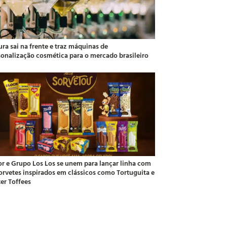
ra sai na frente e traz máquinas de
sonalização cosmética para o mercado brasileiro
or e Grupo Los Los se unem para lançar linha com
sorvetes inspirados em clássicos como Tortuguita e
ter Toffees