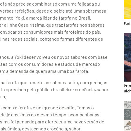
arofa não precisa combinar só com uma feijoada ou
diversas refeições, desde o peixe até uma sobremesa
mento, Yoki, a marca líder de farofa no Brasil,
Far
r a linha Caseiríssima, que traz farofas nos sabores
onvocar os consumidores mais farofeiros do país,
ki nas redes sociais, contando formas diferentes de
 anos, a Yoki desenvolveu os novos sabores com base
testes com os consumidores e estudos de mercado
iam à demanda de quem ama uma boa farofa.
 uma farofa que remete ao sabor caseiro, com pedaços
Pri
 apreciada pelo público brasileiro: crocância, sabor
Bic
sa.
, como a farofa, é um grande desafio. Temos o
ele já ama, mas ao mesmo tempo, acompanhar as
ssima foi pensada para oferecer uma nova versão de
ais úmida, destacando crocância, sabor