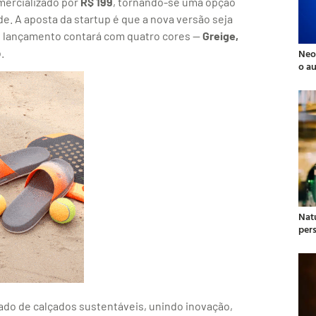
mercializado por
R$ 199
, tornando-se uma opção
de. A aposta da startup é que a nova versão seja
O lançamento contará com quatro cores —
Greige,
.
Neo
o a
Natu
per
cado de calçados sustentáveis, unindo inovação,