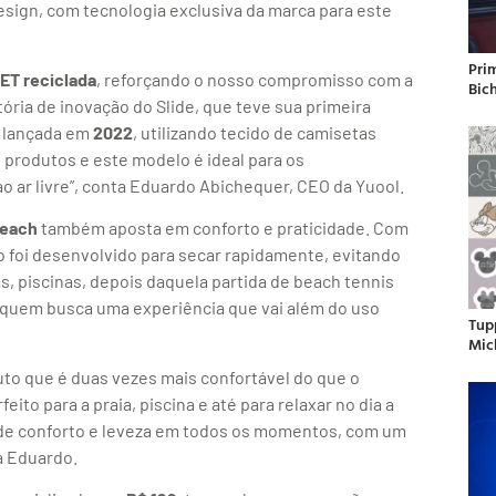
esign, com tecnologia exclusiva da marca para este
Pri
ET reciclada
, reforçando o nosso compromisso com a
Bic
ria de inovação do Slide, que teve sua primeira
a, lançada em
2022
, utilizando tecido de camisetas
 produtos e este modelo é ideal para os
 ar livre”, conta Eduardo Abichequer, CEO da Yuool.
Beach
também aposta em conforto e praticidade. Com
do foi desenvolvido para secar rapidamente, evitando
s, piscinas, depois daquela partida de beach tennis
quem busca uma experiência que vai além do uso
Tup
Mic
to que é duas vezes mais confortável do que o
eito para a praia, piscina e até para relaxar no dia a
 de conforto e leveza em todos os momentos, com um
a Eduardo.