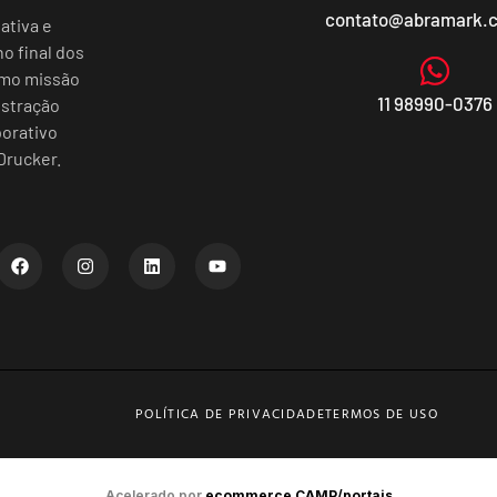
contato@abramark.
ativa e
o final dos
omo missão
11 98990-0376
istração
porativo
Drucker.
POLÍTICA DE PRIVACIDADE
TERMOS DE USO
Acelerado por
ecommerce.CAMP/portais