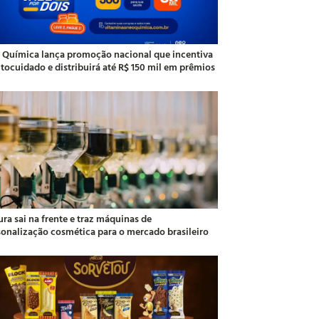
 Química lança promoção nacional que incentiva
utocuidado e distribuirá até R$ 150 mil em prêmios
ra sai na frente e traz máquinas de
sonalização cosmética para o mercado brasileiro