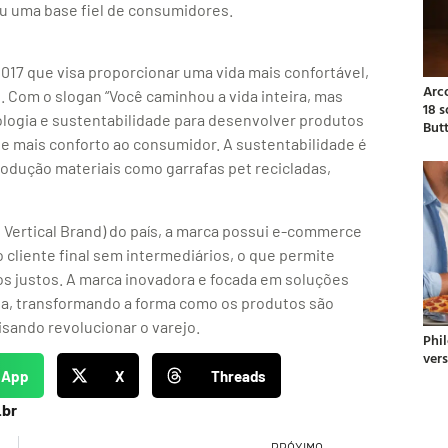
u uma base fiel de consumidores.
17 que visa proporcionar uma vida mais confortável,
Arc
 Com o slogan “Você caminhou a vida inteira, mas
18 
ologia e sustentabilidade para desenvolver produtos
But
e mais conforto ao consumidor. A sustentabilidade é
rodução materiais como garrafas pet recicladas,
 Vertical Brand) do país, a marca possui e-commerce
o cliente final sem intermediários, o que permite
s justos. A marca inovadora e focada em soluções
eta, transformando a forma como os produtos são
sando revolucionar o varejo.
Phil
ver
sApp
X
Threads
.br