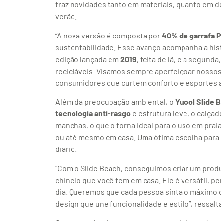
traz novidades tanto em materiais, quanto em d
verão.
“A nova versão é composta por
40% de garrafa P
sustentabilidade. Esse avanço acompanha a histó
edição lançada em
2019
, feita de lã, e a segund
recicláveis. Visamos sempre aperfeiçoar nossos
consumidores que curtem conforto e esportes ao
Além da preocupação ambiental, o
Yuool Slide 
tecnologia anti-rasgo
e estrutura leve, o calça
manchas, o que o torna ideal para o uso em praia
ou até mesmo em casa. Uma ótima escolha para 
diário.
“Com o Slide Beach, conseguimos criar um produ
chinelo que você tem em casa. Ele é versátil, perf
dia. Queremos que cada pessoa sinta o máximo
design que une funcionalidade e estilo”, ressalt