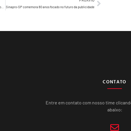
PRÓXIMO
FreeBrands anuncia novos lenços umedecidos com foco no público feminino
Sinapro-SP comemora 80 anos focado no futuro da publicidade
CONTATO
Entre em contato com nosso time clican
abaixo: