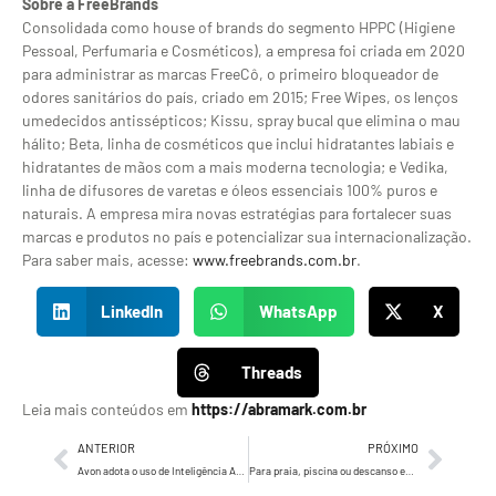
Sobre a FreeBrands
Consolidada como house of brands do segmento HPPC (Higiene
Pessoal, Perfumaria e Cosméticos), a empresa foi criada em 2020
para administrar as marcas FreeCô, o primeiro bloqueador de
odores sanitários do país, criado em 2015; Free Wipes, os lenços
umedecidos antissépticos; Kissu, spray bucal que elimina o mau
hálito; Beta, linha de cosméticos que inclui hidratantes labiais e
hidratantes de mãos com a mais moderna tecnologia; e Vedika,
linha de difusores de varetas e óleos essenciais 100% puros e
naturais. A empresa mira novas estratégias para fortalecer suas
marcas e produtos no país e potencializar sua internacionalização.
Para saber mais, acesse:
www.freebrands.com.br
.
LinkedIn
WhatsApp
X
Threads
Leia mais conteúdos em
https://abramark.com.br
ANTERIOR
PRÓXIMO
Avon adota o uso de Inteligência Artificial em campanhas publicitárias
Para praia, piscina ou descanso em casa: Yuool lança a nova versão do Slide Beach feito com 40% de garrafa PET reciclada