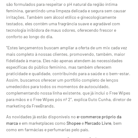
são formulados para respeitar o pH natural da região íntima
feminina, garantindo uma limpeza delicada e segura sem causar
irritações. Também sem álcool etílico e ginecologicamente
testados, eles contêm uma fragrância suave e agradável com
tecnologia inibidora de maus odores, oferecendo frescor e
conforto ao longo do dia.
“Estes lançamentos buscam ampliar a oferta de um mix cada vez
mais completo à nossas clientes, promovendo, também, maior
fidelidade à marca. Eles não apenas atendem às necessidades
específicas do público feminino, mas também oferecem
praticidade e qualidade, contribuindo para a saúde e o bem-estar.
Assim, buscamos oferecer um portfólio completo de lenços
umedecidos para todos os momentos de autocuidado,
complementando nossa linha existente, que já inclui o Free Wipes
para mãos e o Free Wipes pós nº 2”, explica Guto Cunha, diretor de
marketing da FreeBrands.
As novidades já estão disponíveis no
e-commerce próprio da
marca
e em marketplaces como
Shopee
e
Mercado Livre
, bem
como em farmácias e perfumarias pelo país.