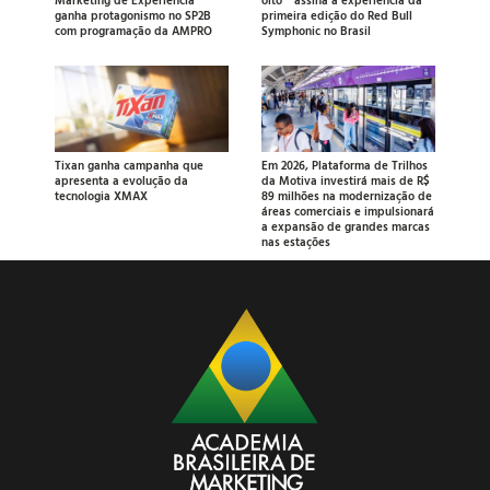
ganha protagonismo no SP2B
primeira edição do Red Bull
com programação da AMPRO
Symphonic no Brasil
Tixan ganha campanha que
Em 2026, Plataforma de Trilhos
apresenta a evolução da
da Motiva investirá mais de R$
tecnologia XMAX
89 milhões na modernização de
áreas comerciais e impulsionará
a expansão de grandes marcas
nas estações