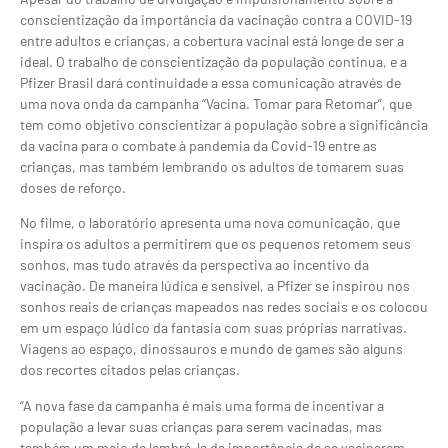
conscientização da importância da vacinação contra a COVID-19
entre adultos e crianças, a cobertura vacinal está longe de ser a
ideal. O trabalho de conscientização da população continua, e a
Pfizer Brasil dará continuidade a essa comunicação através de
uma nova onda da campanha “Vacina. Tomar para Retomar”, que
tem como objetivo conscientizar a população sobre a significância
da vacina para o combate à pandemia da Covid-19 entre as
crianças, mas também lembrando os adultos de tomarem suas
doses de reforço.
No filme, o laboratório apresenta uma nova comunicação, que
inspira os adultos a permitirem que os pequenos retomem seus
sonhos, mas tudo através da perspectiva ao incentivo da
vacinação. De maneira lúdica e sensível, a Pfizer se inspirou nos
sonhos reais de crianças mapeados nas redes sociais e os colocou
em um espaço lúdico da fantasia com suas próprias narrativas.
Viagens ao espaço, dinossauros e mundo de games são alguns
dos recortes citados pelas crianças.
“A nova fase da campanha é mais uma forma de incentivar a
população a levar suas crianças para serem vacinadas, mas
também um meio de lembrá-la da importância de se vacinarem.