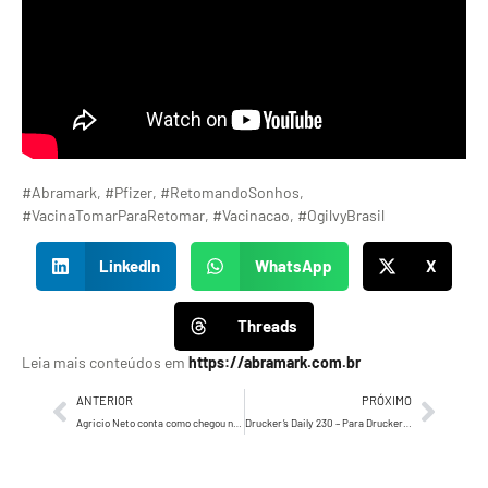
#Abramark, #Pfizer, #RetomandoSonhos,
#VacinaTomarParaRetomar, #Vacinacao, #OgilvyBrasil
LinkedIn
WhatsApp
X
Threads
Leia mais conteúdos em
https://abramark.com.br
ANTERIOR
PRÓXIMO
Agricio Neto conta como chegou no marketing e sua história de sucesso como VP de marketing na Sky
Drucker’s Daily 230 – Para Drucker, familiares podem ser contratados se realmente forem competentes