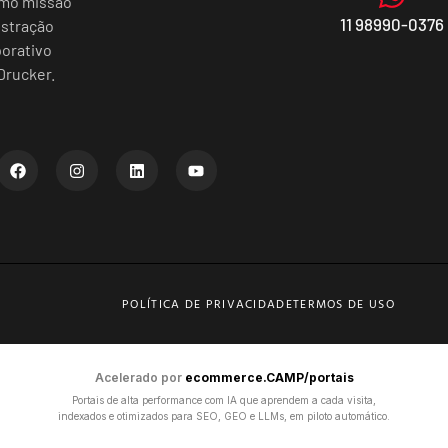
omo missão
11 98990-0376
istração
porativo
Drucker.
POLÍTICA DE PRIVACIDADE
TERMOS DE USO
Acelerado por
ecommerce.CAMP/portais
Portais de alta performance com IA que aprendem a cada visita,
indexados e otimizados para SEO, GEO e LLMs, em piloto automático.