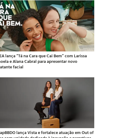
EA lança “Tá na Cara que Cai Bem” com Larissa
oela e Alana Cabral para apresentar novo
atante facial
apBBDO lança Vista e fortalece atuação em Out of
e com unidade dedicada à inovação e narrativas