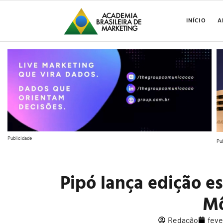
INÍCIO
A
Publicidade
Pu
Pipó lança edição e
Mô
Redação
feve