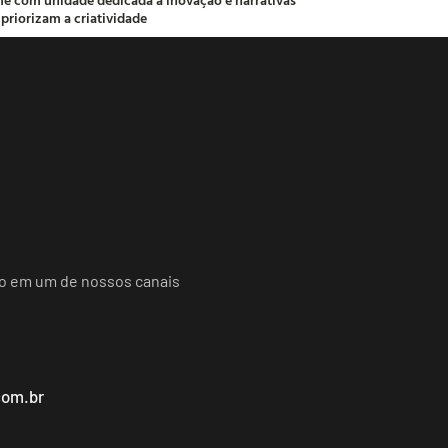
 priorizam a criatividade
do em um de nossos canais
com.br