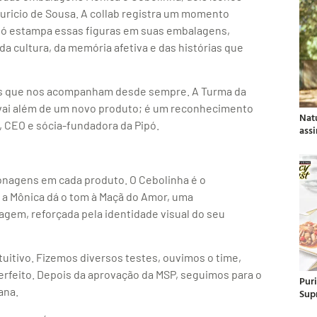
auricio de Sousa. A collab registra um momento
Pipó estampa essas figuras em suas embalagens,
a cultura, da memória afetiva e das histórias que
uras que nos acompanham desde sempre. A Turma da
o vai além de um novo produto; é um reconhecimento
Nat
f, CEO e sócia-fundadora da Pipó.
ass
sonagens em cada produto. O Cebolinha é o
 a Mônica dá o tom à Maçã do Amor, uma
nagem, reforçada pela identidade visual do seu
tuitivo. Fizemos diversos testes, ouvimos o time,
perfeito. Depois da aprovação da MSP, seguimos para o
Pur
ana.
Sup