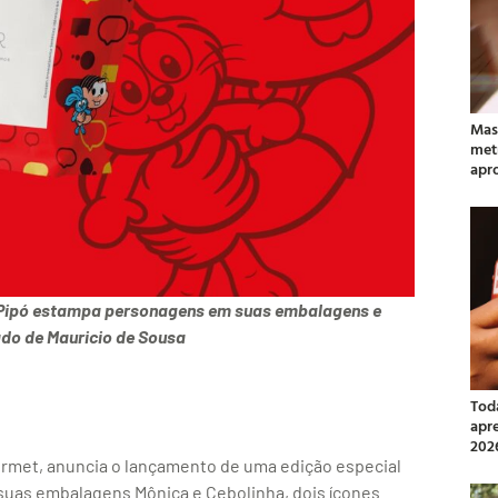
Mas
met
apr
 a Pipó estampa personagens em suas embalagens e
do de Mauricio de Sousa
Tod
apr
202
ourmet, anuncia o lançamento de uma edição especial
suas embalagens Mônica e Cebolinha, dois ícones