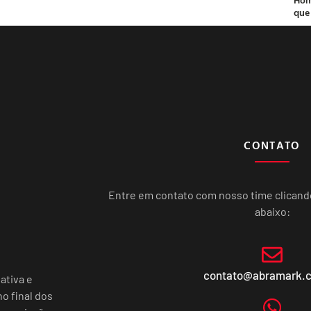
que
CONTATO
Entre em contato com nosso time clican
abaixo:
contato@abramark.
ativa e
o final dos