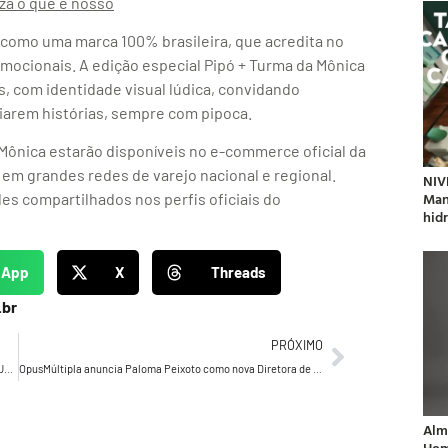
iza o que é nosso
 como uma marca 100% brasileira, que acredita no
emocionais. A edição especial Pipó + Turma da Mônica
 com identidade visual lúdica, convidando
arem histórias, sempre com pipoca.
 Mônica estarão disponíveis no e-commerce oficial da
 grandes redes de varejo nacional e regional.
NIV
Man
s compartilhados nos perfis oficiais do
hidr
sApp
X
Threads
.br
PRÓXIMO
Drucker’s Daily 1155 – Drucker volta a referenciar-se na ORQUESTRA SINFÔNICA como modelo…
OpusMúltipla anuncia Paloma Peixoto como nova Diretora de Criação
Alm
Hom