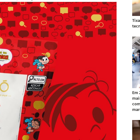
Tix
tec
Em 
mai
com
mar