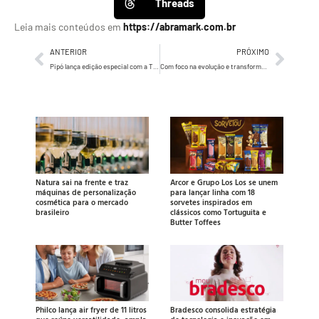
Threads
Leia mais conteúdos em
https://abramark.com.br
ANTERIOR
PRÓXIMO
Pipó lança edição especial com a Turma da Mônica
Com foco na evolução e transformação dos negócios, Dojo anuncia a chegada de Eduardo Tracanella
Natura sai na frente e traz
Arcor e Grupo Los Los se unem
máquinas de personalização
para lançar linha com 18
cosmética para o mercado
sorvetes inspirados em
brasileiro
clássicos como Tortuguita e
Butter Toffees
Philco lança air fryer de 11 litros
Bradesco consolida estratégia