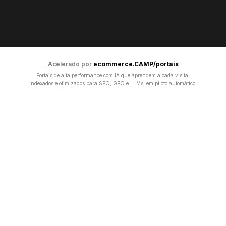
Acelerado por
ecommerce.CAMP/portais
Portais de alta performance com IA que aprendem a cada visita,
indexados e otimizados para SEO, GEO e LLMs, em piloto automático.