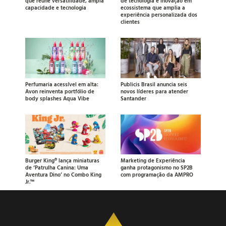
que reúne versatilidade, ampla
de tecnologia e inovação em
capacidade e tecnologia
ecossistema que amplia a
experiência personalizada dos
clientes
Perfumaria acessível em alta:
Publicis Brasil anuncia seis
Avon reinventa portfólio de
novos líderes para atender
body splashes Aqua Vibe
Santander
Burger King® lança miniaturas
Marketing de Experiência
de ‘Patrulha Canina: Uma
ganha protagonismo no SP2B
Aventura Dino’ no Combo King
com programação da AMPRO
Jr.™