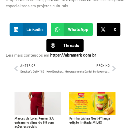
especializada em projetos culturais.
LinkedIn
WhatsApp
X
Threads
Leia mais conteúdos em
https://abramark.com.br
ANTERIOR
PRÓXIMO
Drucker´s Daily 1189 – Hoje Drucker, lembra, e dá um “puxão de orelha”…
Greenz anuncia Daniel Schiavon como novo VP de Criação da agência
Marcas da Lojas Renner S.A.
Farinha Láctea Nestlé® lança
entram no clima do 8.8 com
edição limitada MILHO
ações especiais