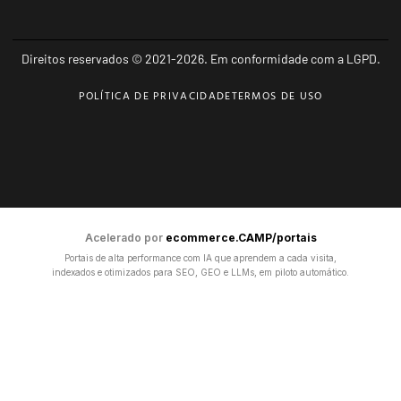
Direitos reservados © 2021-2026. Em conformidade com a LGPD.
POLÍTICA DE PRIVACIDADE
TERMOS DE USO
Acelerado por
ecommerce.CAMP/portais
Portais de alta performance com IA que aprendem a cada visita,
indexados e otimizados para SEO, GEO e LLMs, em piloto automático.