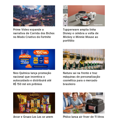
Prime Video expande a
Tupperware amplia linha
narrativa de Corrida dos Bichos
Disney e celebra a volta de
no Modo Criativo do Fortnite
Mickey e Minnie Mouse ao
portfólio
Neo Química lança promoção
Natura sai na frente e traz
nacional que incentiva o
máquinas de personalização
autocuidado e distribuirá até
cosmética para o mercado
R$ 150 mil em prêmios
brasileiro
Arcor e Grupo Los Los se unem
Philco lança air fryer de 11 litros