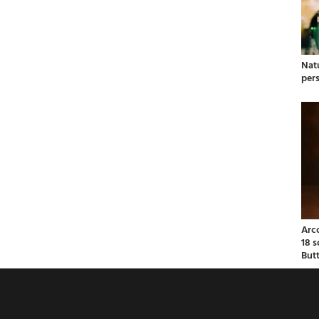
Natu
per
Arc
18 
But