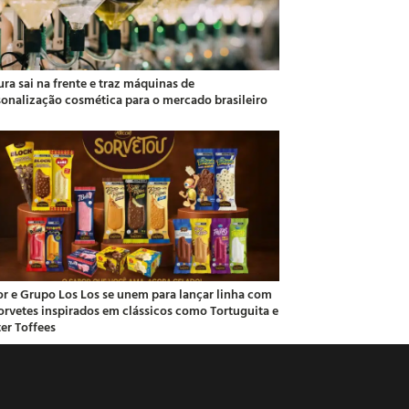
ra sai na frente e traz máquinas de
sonalização cosmética para o mercado brasileiro
or e Grupo Los Los se unem para lançar linha com
sorvetes inspirados em clássicos como Tortuguita e
ter Toffees