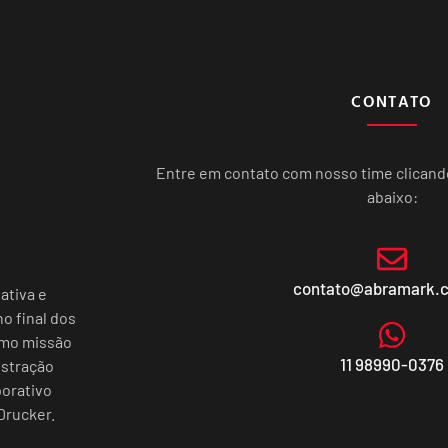
CONTATO
Entre em contato com nosso time clican
abaixo:
contato@abramark.
ativa e
o final dos
omo missão
11 98990-0376
istração
porativo
Drucker.