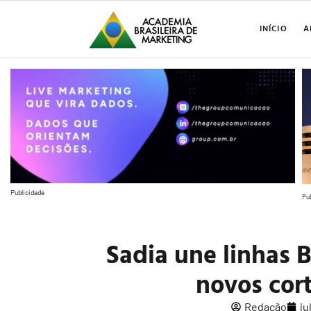
INÍCIO
A
Publicidade
Pu
Sadia une linhas B
novos cor
Redação
ju