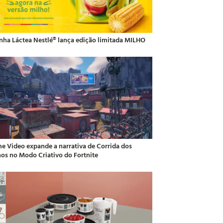
inha Láctea Nestlé® lança edição limitada MILHO
me Video expande a narrativa de Corrida dos
hos no Modo Criativo do Fortnite