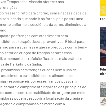
oxas Temperadas, visando oferecer aos
 refeições.
do freezer direto para o forno, sem a necessidade de
secundária que pode ir ao forno, pois possui uma
Far
zimento uniforme e suculência da carne, diminuindo a
paro.
composta por frangos com crescimento sem
bióticos terapêuticos e preventivos. É ideal para
e vão para a sua mesa e que se preocupa com o bem-
no setor de criação de frangos a trazer essa
il, o momento da refeição fica ainda mais prático e
va de Marketing da Sadia.
Pri
o produzidos com frangos criados sem o uso de
Bic
crescimento ou antibióticos, e alimentados
anjas responsáveis por esses frangos possuem
que garante o cumprimento rigoroso dos princípios de
ves contam com rastreabilidade de origem: por meio
idores podem descobrir a localização da granja e
eforçando o compromisso da marca com a