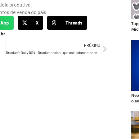
deia produtiva.
ntos de venda do país.
sApp
X
Threads
Tup
Mic
.br
PRÓXIMO
Drucker’s Daily 1014 – Drucker ensinou que os fundamentos sempre brotam das práticas do dia a dia…
Neo
o a