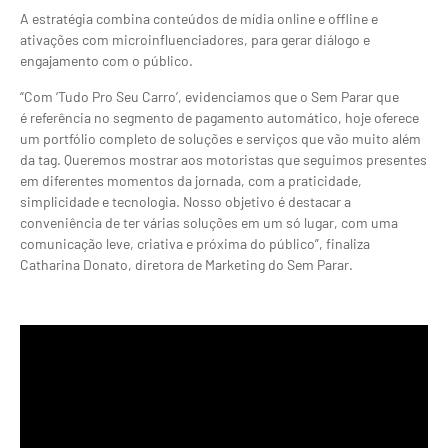
A estratégia combina conteúdos de mídia online e offline e
ativações com microinfluenciadores, para gerar diálogo e
engajamento com o público.
“Com ‘Tudo Pro Seu Carro’, evidenciamos que o Sem Parar que
é referência no segmento de pagamento automático, hoje oferece
um portfólio completo de soluções e serviços que vão muito além
da tag. Queremos mostrar aos motoristas que seguimos presentes
em diferentes momentos da jornada, com a praticidade,
simplicidade e tecnologia. Nosso objetivo é destacar a
conveniência de ter várias soluções em um só lugar, com uma
comunicação leve, criativa e próxima do público”, finaliza
Catharina Donato, diretora de Marketing do Sem Parar.