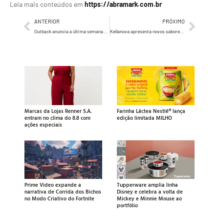
Leia mais conteúdos em
https://abramark.com.br
ANTERIOR
PRÓXIMO
Outback anuncia a última semana para saborear os pratos campeões do programa ‘Chef de Alto Nível’
Kellanova apresenta novos sabores de refresco Trink®
Marcas da Lojas Renner S.A.
Farinha Láctea Nestlé® lança
entram no clima do 8.8 com
edição limitada MILHO
ações especiais
Prime Video expande a
Tupperware amplia linha
narrativa de Corrida dos Bichos
Disney e celebra a volta de
no Modo Criativo do Fortnite
Mickey e Minnie Mouse ao
portfólio