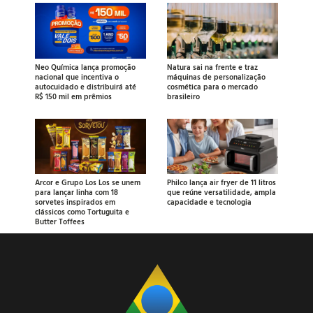
Neo Química lança promoção
Natura sai na frente e traz
nacional que incentiva o
máquinas de personalização
autocuidado e distribuirá até
cosmética para o mercado
R$ 150 mil em prêmios
brasileiro
Arcor e Grupo Los Los se unem
Philco lança air fryer de 11 litros
para lançar linha com 18
que reúne versatilidade, ampla
sorvetes inspirados em
capacidade e tecnologia
clássicos como Tortuguita e
Butter Toffees