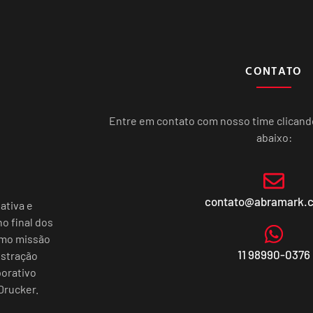
CONTATO
Entre em contato com nosso time clican
abaixo:
contato@abramark.
ativa e
o final dos
omo missão
11 98990-0376
istração
porativo
Drucker.