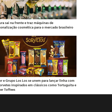
ra sai na frente e traz máquinas de
sonalização cosmética para o mercado brasileiro
or e Grupo Los Los se unem para lançar linha com
sorvetes inspirados em clássicos como Tortuguita e
ter Toffees