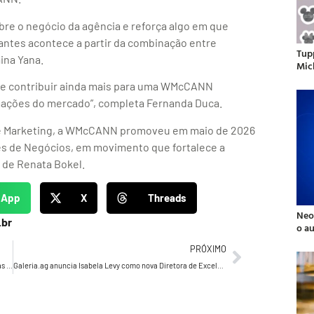
bre o negócio da agência e reforça algo em que
antes acontece a partir da combinação entre
Tup
aina Yana.
Mic
de contribuir ainda mais para uma WMcCANN
rmações do mercado”, completa Fernanda Duca.
de Marketing, a WMcCANN promoveu em maio de 2026
es de Negócios, em movimento que fortalece a
 de Renata Bokel.
sApp
X
Threads
Neo
.br
o a
PRÓXIMO
Melissa Vogel, presidente do CENP: “O fórum é a entidade das entidades — nossa missão é ser o ponto de equilíbrio entre todos os players do mercado”
Galeria.ag anuncia Isabela Levy como nova Diretora de Excelência Criativa