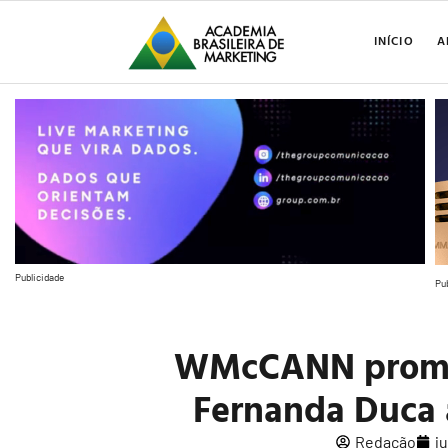
INÍCIO
A
Publicidade
Pu
WMcCANN promov
Fernanda Duca 
Redação
j