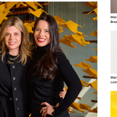
Mar
Bras
Mar
com