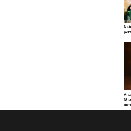
Natu
per
Arc
18 
But