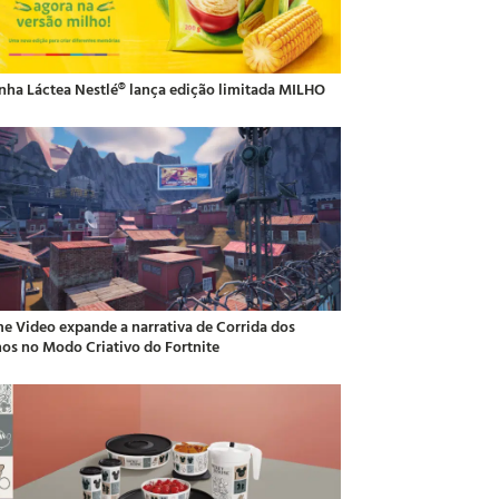
inha Láctea Nestlé® lança edição limitada MILHO
me Video expande a narrativa de Corrida dos
hos no Modo Criativo do Fortnite