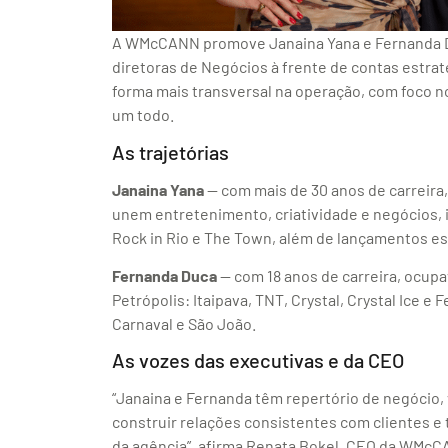
A WMcCANN promove Janaina Yana e Fernanda D
diretoras de Negócios à frente de contas estrat
forma mais transversal na operação, com foc
um todo.
As trajetórias
Janaina Yana
— com mais de 30 anos de carreira,
unem entretenimento, criatividade e negócios, i
Rock in Rio e The Town, além de lançamentos e
Fernanda Duca
— com 18 anos de carreira, ocupa
Petrópolis: Itaipava, TNT, Crystal, Crystal Ice 
Carnaval e São João.
As vozes das executivas e da CEO
“Janaina e Fernanda têm repertório de negócio,
construir relações consistentes com clientes e
da agência”, afirma Renata Bokel, CEO da WMc