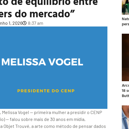
to de equilíbrio entre
yers do mercado”
Natu
unho 1, 2026
8:37 am
per
Arc
18 
But
 Melissa Vogel — primeira mulher a presidir o CENP
o) — falou sobre mais de 30 anos em mídia,
ia Objet Trouvé, a arte como método de pensar dados