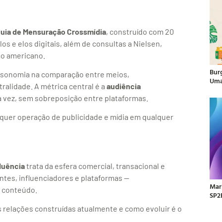
uia de Mensuração Crossmídia
, construído com 20
s e elos digitais, além de consultas a Nielsen,
ão americano.
Bur
, isonomia na comparação entre meios,
Uma
ralidade. A métrica central é a
audiência
 vez, sem sobreposição entre plataformas.
alquer operação de publicidade e mídia em qualquer
fluência
trata da esfera comercial, transacional e
ntes, influenciadores e plataformas —
Mar
 conteúdo.
SP2
s relações construídas atualmente e como evoluir é o