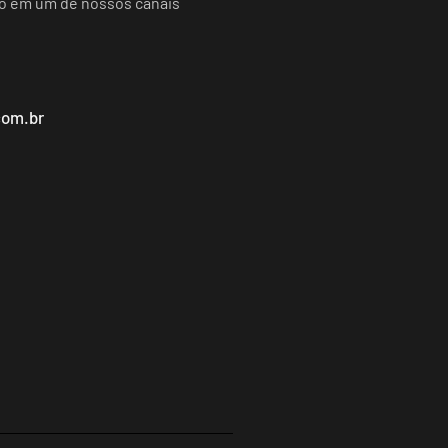
do em um de nossos canais
com.br