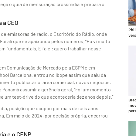
rega o guia de mensuração crossmídia e prepara o
a a CEO
Phil
de emissoras de rádio, o Escritório do Rádio, onde
ver
oi ali que se apaixonou pelos números. “Eu vi muito
am fundamentais. E falei: quero trabalhar nesse
 em Comunicação de Mercado pela ESPM e em
hool Barcelona, entrou no Ibope assim que saiu da
mento publicitário, área comercial, novos negócios,
a o Panamá assumir a gerência geral. “Foi um momento
e um test-drive do que aconteceria dez anos depois.”
Bra
ino
ia, posição que ocupou por mais de seis anos,
per
na. Em maio de 2024, por decisão própria, encerrou
ria e o CENP