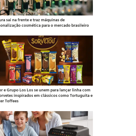
ra sai na frente e traz máquinas de
sonalização cosmética para o mercado brasileiro
or e Grupo Los Los se unem para lançar linha com
sorvetes inspirados em clássicos como Tortuguita e
ter Toffees