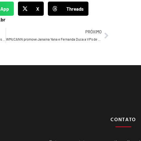
sApp
X
Threads
.br
PRÓXIMO
Drucker’s Daily 1217 – Drucker fala sobre os 3 tipos de equipes presentes nas organizações.
WMcCANN promove Janaina Yana e Fernanda Duca a VPs de Negócios
CONTATO