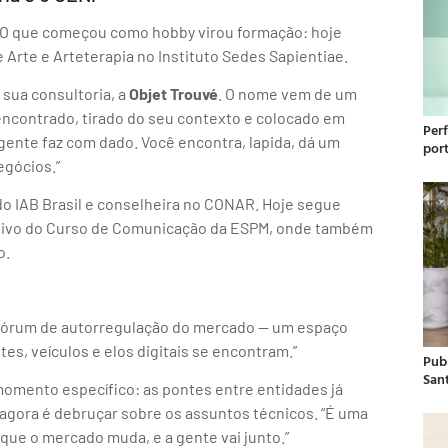
. O que começou como hobby virou formação: hoje
 Arte e Arteterapia no Instituto Sedes Sapientiae.
 sua consultoria, a
Objet Trouvé
. O nome vem de um
 encontrado, tirado do seu contexto e colocado em
Per
 gente faz com dado. Você encontra, lapida, dá um
por
egócios.”
o IAB Brasil e conselheira no CONAR. Hoje segue
tivo do Curso de Comunicação da ESPM, onde também
o.
 fórum de autorregulação do mercado — um espaço
es, veículos e elos digitais se encontram.”
Publ
San
omento específico: as pontes entre entidades já
 agora é debruçar sobre os assuntos técnicos. “É uma
que o mercado muda, e a gente vai junto.”