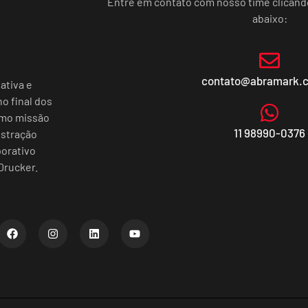
Entre em contato com nosso time clican
abaixo:
contato@abramark.
ativa e
o final dos
omo missão
11 98990-0376
istração
porativo
Drucker.