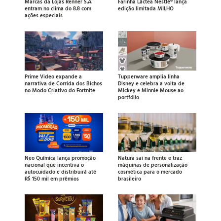
Marcas da Lojas Renner S.A.
Farinha Láctea Nestlé® lança
entram no clima do 8.8 com
edição limitada MILHO
ações especiais
Prime Video expande a
Tupperware amplia linha
narrativa de Corrida dos Bichos
Disney e celebra a volta de
no Modo Criativo do Fortnite
Mickey e Minnie Mouse ao
portfólio
Neo Química lança promoção
Natura sai na frente e traz
nacional que incentiva o
máquinas de personalização
autocuidado e distribuirá até
cosmética para o mercado
R$ 150 mil em prêmios
brasileiro