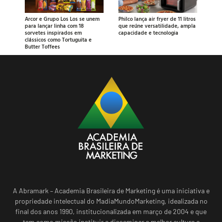
Arcor e Grupo Los Los se unem
Philco lança air fryer de 11 litros
para lançar linha com 18
que reúne versatilidade, ampla
sorvetes inspirados em
capacidade e tecnologia
clássicos como Tortuguita e
Butter Toffees
A Abramark – Academia Brasileira de Marketing é uma iniciativa e
propriedade intelectual do MadiaMundoMarketing, idealizada no
final dos anos 1990, institucionalizada em março de 2004 e que
tem como missão instituir e disseminar a melhor cultura e