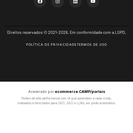
Direitos reservados © 2021-2026. Em conformidade com a LGPD.
POLÍTICA DE PRIVACIDADE
TERMOS DE USO
Acelerado por
ecommerce.CAMP/portais
Portais de alta performance com IA que aprendem a cada visita,
indexados e otimizados para SEO, GEO e LLMs, em piloto automático.