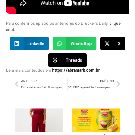
Para conferir os episódios anteriores do Drucker’s Daily,
clique
aqui
.
LinkedIn
WhatsApp
X
Threads
Leia mais conteúdos em
https://abramark.com.br
ANTERIOR
PRÓXIMO
Entrevista com Caio Dominguez, CEO da LOI Creator Marketing Agency
GALERIA.ag e Adobe formam parceria inédita no Brasil para implementar o GenStudio e escalar criatividade com IA