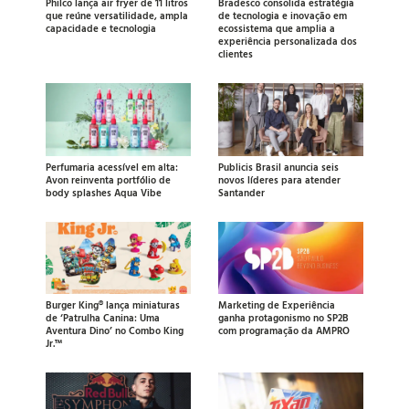
Philco lança air fryer de 11 litros
Bradesco consolida estratégia
que reúne versatilidade, ampla
de tecnologia e inovação em
capacidade e tecnologia
ecossistema que amplia a
experiência personalizada dos
clientes
Perfumaria acessível em alta:
Publicis Brasil anuncia seis
Avon reinventa portfólio de
novos líderes para atender
body splashes Aqua Vibe
Santander
Burger King® lança miniaturas
Marketing de Experiência
de ‘Patrulha Canina: Uma
ganha protagonismo no SP2B
Aventura Dino’ no Combo King
com programação da AMPRO
Jr.™