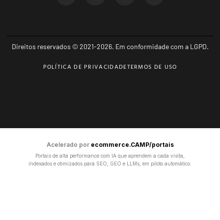
Direitos reservados © 2021-2026. Em conformidade com a LGPD.
POLÍTICA DE PRIVACIDADE
TERMOS DE USO
Acelerado por
ecommerce.CAMP/portais
Portais de alta performance com IA que aprendem a cada visita,
indexados e otimizados para SEO, GEO e LLMs, em piloto automático.