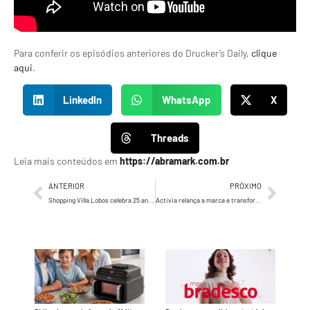
Para conferir os episódios anteriores do Drucker’s Daily,
clique
aqui
.
LinkedIn
WhatsApp
X
Threads
Leia mais conteúdos em
https://abramark.com.br
ANTERIOR
PRÓXIMO
Shopping Villa Lobos celebra 25 anos com rebranding e campanha institucional
Activia relança a marca e transforma autocuidado em algo simples, eficaz e acessível